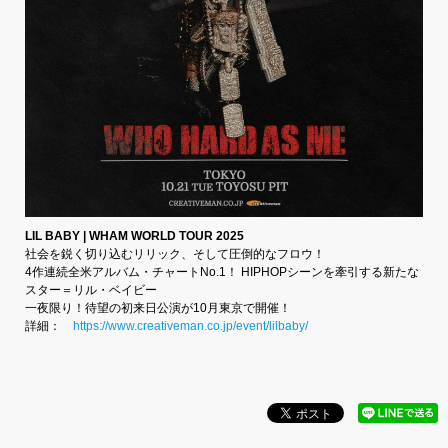
LIL BABY | WHAM WORLD TOUR 2025
社会を鋭く切り込むリリック、そして圧倒的なフロウ！
4作連続全米アルバム・チャートNo.1！ HIPHOPシーンを牽引する新たな
スター＝リル・ベイビー
一夜限り！待望の初来日公演が10月東京で開催！
詳細：
https://www.creativeman.co.jp/event/lilbaby/