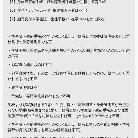
【5】身体障害者手帳、精神障害者保健福祉手帳、療育手帳
【6】マイナンバーカード (※通知カードは不可)
【7】顔写真付き学生証・生徒手帳 (※在学中のものに限る)
・学生証・生徒手帳の発行がない場合は、顔写真付の生徒証明書または学
校発行の身分証明書でも可
・生徒手帳に生徒氏名記入欄の無いものや記入欄に名前の記入のないもの
は不可
・顔写真の無いものは不可
・顔写真付でないものに、ご自身で写真を貼付したものや、貼付したと思
われるものは不可
・在学証明書は不可
・予備校・専門学校発行のものは不可
学校より顔写真付き学生証・生徒手帳・生徒証明書・身分証明書が発行さ
れない学生(高校生まで)に限り、顔写真無し学生証・生徒手帳および住民
票(世帯全員)の2点をお持ちであれば可。その他の組み合わせは不可。
・学生証・生徒手帳の発行がない場合は、顔写真無しの生徒証明書・学校
発行の身分証明書でも可(在学証明書は不可)