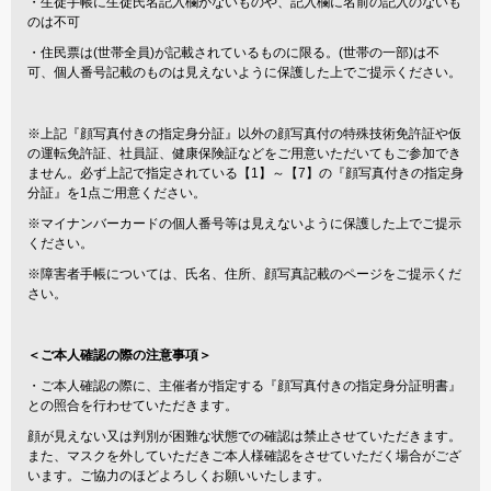
・生徒手帳に生徒氏名記入欄がないものや、記入欄に名前の記入のないも
のは不可
・住民票は(世帯全員)が記載されているものに限る。(世帯の一部)は不
可、個人番号記載のものは見えないように保護した上でご提示ください。
※上記『顔写真付きの指定身分証』以外の顔写真付の特殊技術免許証や仮
の運転免許証、社員証、健康保険証などをご用意いただいてもご参加でき
ません。必ず上記で指定されている【1】～【7】の『顔写真付きの指定身
分証』を1点ご用意ください。
※マイナンバーカードの個人番号等は見えないように保護した上でご提示
ください。
※障害者手帳については、氏名、住所、顔写真記載のページをご提示くだ
さい。
＜ご本人確認の際の注意事項＞
・ご本人確認の際に、主催者が指定する『顔写真付きの指定身分証明書』
との照合を行わせていただきます。
顔が見えない又は判別が困難な状態での確認は禁止させていただきます。
また、マスクを外していただきご本人様確認をさせていただく場合がござ
います。ご協力のほどよろしくお願いいたします。