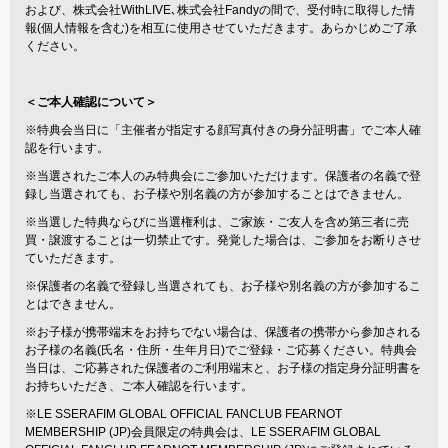
および、株式会社WithLIVE､株式会社Fandyの間で、受付時に取得した情
報(個人情報を含む)を相互に使用させていただきます。あらかじめご了承
ください。
＜ご本人確認について＞
※特典会当日に「主催者が指定する顔写真付きの身分証明書」でご本人確
認を行います。
※当選されたご本人のみ特典会にご参加いただけます。保護者の名義で登
録し当選されても、お子様や別名義の方が参加することはできません。
※当選した特典ならびに当選権利は、ご家族・ご友人を含め第三者に売
買・譲渡することは一切禁止です。発覚した場合は、ご参加をお断りさせ
ていただきます。
※保護者の名義で登録し当選されても、お子様や別名義の方が参加するこ
とはできません。
※お子様が携帯端末をお持ちでない場合は、保護者の携帯から参加される
お子様の名義(氏名・住所・生年月日)でご登録・ご応募ください。特典会
当日は、ご応募された保護者のご利用端末と、お子様の指定身分証明書を
お持ちいただき、ご本人確認を行います。
※LE SSERAFIM GLOBAL OFFICIAL FANCLUB FEARNOT
MEMBERSHIP (JP)会員限定の特典会は、LE SSERAFIM GLOBAL