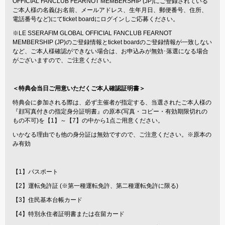
OFFICIAL FANCLUB FEARNOT MEMBERSHIP (JP)にご登録されている
ご本人様の名義(お名前、メールアドレス、生年月日、郵便番号、住所、
電話番号など)にてticket boardにログインしご応募ください。
※LE SSERAFIM GLOBAL OFFICIAL FANCLUB FEARNOT
MEMBERSHIP (JP)のご登録情報とticket boardのご登録情報が一致しない
など、ご本人様確認ができない場合は、お申込みが無効･落選になる場合
がございますので、ご注意ください。
＜特典会当日ご用意いただくご本人確認証明書＞
特典会に参加される際は、必ず主催者が指定する、当選されたご本人様の
『顔写真付きの指定身分証明書』の原本(写真・コピー・有効期限切れの
もの不可)を【1】～【7】の中から1点ご用意ください。
いかなる理由でも他の身分証は無効ですので、ご注意ください。※原本の
み有効
【1】パスポート
【2】運転免許証 (※第一種運転免許、第二種運転免許に限る)
【3】住民基本台帳カード
【4】特別永住者証明書または在留カード