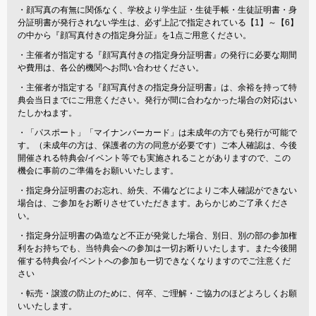
・顔写真の有無に関係なく、学校より学生証・生徒手帳・生徒証明書・身
分証明書が発行されない学生は、必ず上記で指定されている【1】～【6】
の中から『顔写真付きの指定身分証』を1点ご用意ください。
・主催者が指定する『顔写真付きの指定身分証明書』の発行に必要な期間
や費用は、各公的機関へお問い合わせください。
・主催者が指定する『顔写真付きの指定身分証明書』は、余裕を持って特
典会当日までにご用意ください。発行が間に合わなかった場合の対応はい
たしかねます。
・「パスポート」「マイナンバーカード」は未成年の方でも発行が可能で
す。（未成年の方は、保護者の方の同意が必要です）ご本人確認は、今後
開催される特典会/イベント等でも実施されることがありますので、この
機会に事前のご準備をお願いいたします。
・指定身分証明書のお忘れ、紛失、不備などによりご本人確認ができない
場合は、ご参加をお断りさせていただきます。あらかじめご了承くださ
い。
・指定身分証明書の偽造など不正が発覚した場合、別日、別の部の参加権
利をお持ちでも、当特典会への参加は一切お断りいたします。また今後開
催する特典会/イベントへの参加も一切できなくなりますのでご注意くだ
さい
・転売・譲渡の防止のために、何卒、ご理解・ご協力のほどよろしくお願
いいたします。