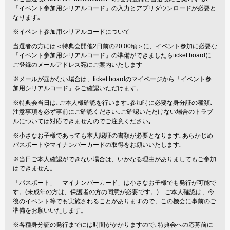
「イベント参加用シリアルコード」の入力とアプリダウンロードが必要と
なります｡
※イベント参加用シリアルコードについて
当選者の方には＜特典会開催2日前の20:00頃＞に、イベント参加に必要な
「イベント参加用シリアルコード」の準備ができましたらticket boardに
ご登録のメールアドレス宛にご案内いたします
※メールが届かない場合は、ticket boardのマイページから「イベント参
加用シリアルコード」をご確認いただけます。
※特典会当日は､ご本人様確認を行います｡参加時に必要な身分証の種類､
注意事項を必ず事前にご確認ください｡ご確認いただけない場合のトラブ
ルについては対応できませんのでご注意ください｡
※小さなお子様であっても本人認証の書類が必要となります｡あらかじめ
パスポートやマイナンバーカードの取得をお願いいたします｡
※当日ご本人確認ができない場合は、いかなる理由がありましてもご参加
はできません。
「パスポート」「マイナンバーカード」は小さなお子様でも発行が可能で
す。(未成年の方は、保護者の方の同意が必要です。) ご本人確認は、今
後のイベント等でも実施されることがありますので、この機会に事前のご
準備をお願いいたします。
※各種身分証の発行までには時間がかかりますので､特典会への応募前に