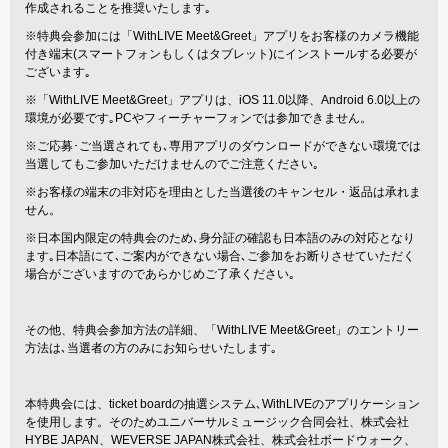
作成されることを推奨いたします｡
※特典会参加には「WithLIVE Meet&Greet」アプリをお客様のカメラ機能
付き端末(スマートフォンもしくはタブレット)にインストールする必要が
ございます｡
※「WithLIVE Meet&Greet」アプリは、iOS 11.0以降、Android 6.0以上の
環境が必要です｡PCやフィーチャーフォンでは参加できません。
※ご応募･ご当選されても､専用アプリのダウンロードができない環境では
当選してもご参加いただけませんのでご注意ください｡
※お客様の端末の非対応を理由とした当選後のキャンセル・返品は承れま
せん。
※日本国内限定の特典会のため､身分証の確認も日本語のみの対応となり
ます｡日本語にて､ご案内ができない場合､ご参加をお断りさせていただく
場合がございますのであらかじめご了承ください｡
その他、特典会参加方法の詳細、「WithLIVE Meet&Greet」のエントリー
方法は､当選者の方のみにお知らせいたします｡
本特典会には、ticket boardの抽選システム､WithLIVEのアプリケーション
を使用します。そのためユニバーサルミュージック合同会社、株式会社
HYBE JAPAN、WEVERSE JAPAN株式会社、株式会社ボードウォーク、