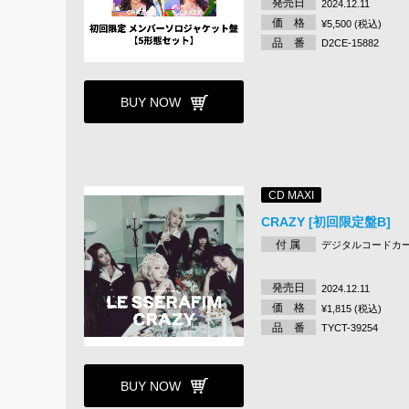
発売日
2024.12.11
価 格
¥5,500 (税込)
品 番
D2CE-15882
BUY NOW
CD MAXI
CRAZY [初回限定盤B]
付 属
デジタルコードカ
発売日
2024.12.11
価 格
¥1,815 (税込)
品 番
TYCT-39254
BUY NOW