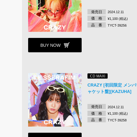
発売日
2024.12.11
価 格
¥1,100 (税込)
品 番
TYCT-39256
BUY NOW
CD MAXI
CRAZY [初回限定 メン
ャケット盤][KAZUHA]
発売日
2024.12.11
価 格
¥1,100 (税込)
品 番
TYCT-39258