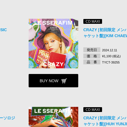
CD MAXI
SIC
CRAZY [初回限定 メ
ャケット盤][KIM CHAE
発売日
2024.12.11
価 格
¥1,100 (税込)
品 番
TYCT-39255
BUY NOW
CD MAXI
バーソロジ
CRAZY [初回限定 メ
ャケット盤][HUH YUNJI