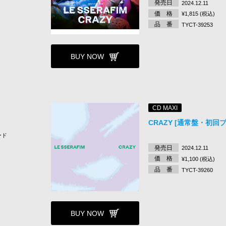
発売日
2024.12.11
価 格
¥1,815 (税込)
品 番
TYCT-39253
BUY NOW
CD MAXI
CRAZY [通常盤・初回
ード
発売日
2024.12.11
価 格
¥1,100 (税込)
品 番
TYCT-39260
BUY NOW