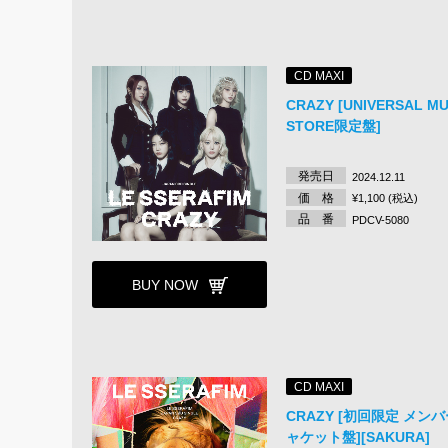
CD MAXI
CRAZY [UNIVERSAL MU
STORE限定盤]
発売日
2024.12.11
価 格
¥1,100 (税込)
品 番
PDCV-5080
BUY NOW
CD MAXI
CRAZY [初回限定 メン
ャケット盤][SAKURA]