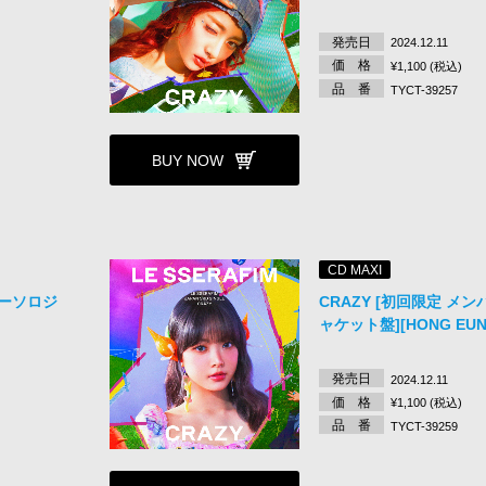
発売日
2024.12.11
価 格
¥1,100 (税込)
品 番
TYCT-39257
BUY NOW
CD MAXI
バーソロジ
CRAZY [初回限定 メ
ャケット盤][HONG EUN
発売日
2024.12.11
価 格
¥1,100 (税込)
品 番
TYCT-39259