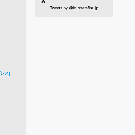
X
Tweets by @le_sserafim_jp
プレス]