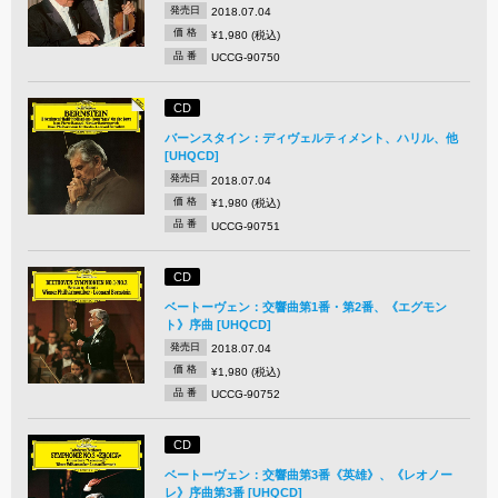
発売日
2018.07.04
価 格
¥1,980 (税込)
品 番
UCCG-90750
CD
バーンスタイン：ディヴェルティメント、ハリル、他
[UHQCD]
発売日
2018.07.04
価 格
¥1,980 (税込)
品 番
UCCG-90751
CD
ベートーヴェン：交響曲第1番・第2番、《エグモン
ト》序曲 [UHQCD]
発売日
2018.07.04
価 格
¥1,980 (税込)
品 番
UCCG-90752
CD
ベートーヴェン：交響曲第3番《英雄》、《レオノー
レ》序曲第3番 [UHQCD]