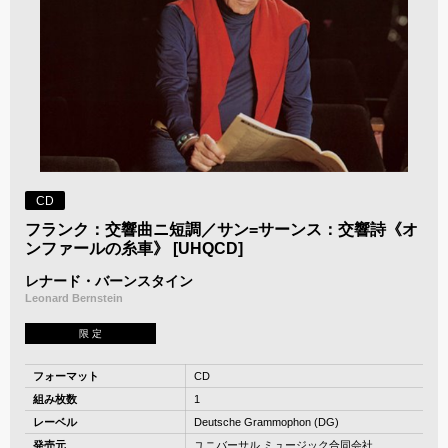
CD
フランク：交響曲ニ短調／サン=サーンス：交響詩《オ
ンファールの糸車》 [UHQCD]
レナード・バーンスタイン
Leonard Bernstein
限 定
フォーマット
CD
組み枚数
1
レーベル
Deutsche Grammophon (DG)
発売元
ユニバーサル ミュージック合同会社