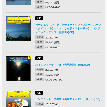
価 格
¥1,980 (税込)
品 番
UCCG-90768
CD
ガーシュウィン：ラプソディー・イン・ブルー／バーン
スタイン：《ウェスト・サイド・ストーリー》: シンフ
ォニック・ダンス、他 [UHQCD]
発売日
2018.07.04
価 格
¥1,980 (税込)
品 番
UCCG-90770
CD
ハイドン：オラトリオ《天地創造》 [UHQCD]
発売日
2018.07.04
価 格
¥2,750 (税込)
品 番
UCCG-90771/2
CD
ヒンデミット：交響曲《画家マティス》、他 [UHQCD]
発売日
2018.07.04