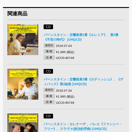
関連商品
CD
バーンスタイン：交響曲第1番《エレミア》、第2番
《不安の時代》 [UHQCD]
発売日
2018.07.04
価 格
¥1,980 (税込)
品 番
UCCG-90748
CD
バーンスタイン：交響曲第3番《カディッシュ》、《デ
ィバック》第2組曲 [UHQCD]
発売日
2018.07.04
価 格
¥1,980 (税込)
品 番
UCCG-90749
CD
バーンスタイン：セレナーデ 、バレエ《ファンシー・
フリー》、スラヴァ(政治的序曲) [UHQCD]