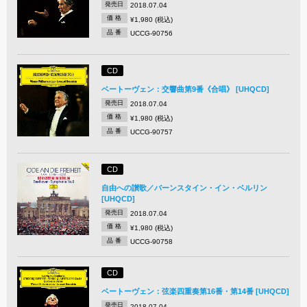
発売日
2018.07.04
価 格
¥1,980 (税込)
品 番
UCCG-90756
CD
ベートーヴェン：交響曲第9番《合唱》 [UHQCD]
発売日
2018.07.04
価 格
¥1,980 (税込)
品 番
UCCG-90757
CD
自由への讃歌／バーンスタイン・イン・ベルリン
[UHQCD]
発売日
2018.07.04
価 格
¥1,980 (税込)
品 番
UCCG-90758
CD
ベートーヴェン：弦楽四重奏第16番・第14番 [UHQCD]
発売日
2018.07.04