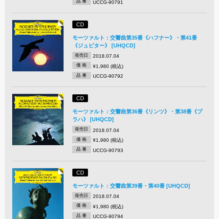
品 番
UCCG-90791
CD
モーツァルト：交響曲第35番《ハフナー》・第41番
《ジュピター》 [UHQCD]
発売日
2018.07.04
価 格
¥1,980 (税込)
品 番
UCCG-90792
CD
モーツァルト：交響曲第36番《リンツ》・第38番《プ
ラハ》 [UHQCD]
発売日
2018.07.04
価 格
¥1,980 (税込)
品 番
UCCG-90793
CD
モーツァルト：交響曲第39番・第40番 [UHQCD]
発売日
2018.07.04
価 格
¥1,980 (税込)
品 番
UCCG-90794