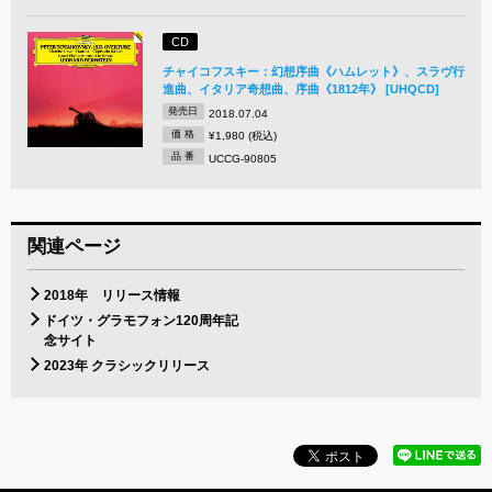
CD
チャイコフスキー：幻想序曲《ハムレット》、スラヴ行
進曲、イタリア奇想曲、序曲《1812年》 [UHQCD]
発売日
2018.07.04
価 格
¥1,980 (税込)
品 番
UCCG-90805
関連ページ
2018年 リリース情報
ドイツ・グラモフォン120周年記
念サイト
2023年 クラシックリリース