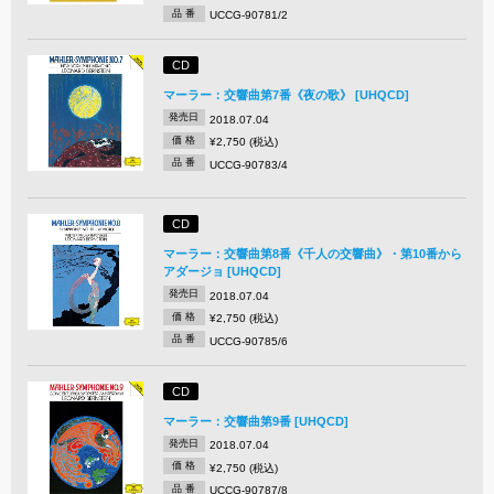
品 番
UCCG-90781/2
CD
マーラー：交響曲第7番《夜の歌》 [UHQCD]
発売日
2018.07.04
価 格
¥2,750 (税込)
品 番
UCCG-90783/4
CD
マーラー：交響曲第8番《千人の交響曲》・第10番から
アダージョ [UHQCD]
発売日
2018.07.04
価 格
¥2,750 (税込)
品 番
UCCG-90785/6
CD
マーラー：交響曲第9番 [UHQCD]
発売日
2018.07.04
価 格
¥2,750 (税込)
品 番
UCCG-90787/8