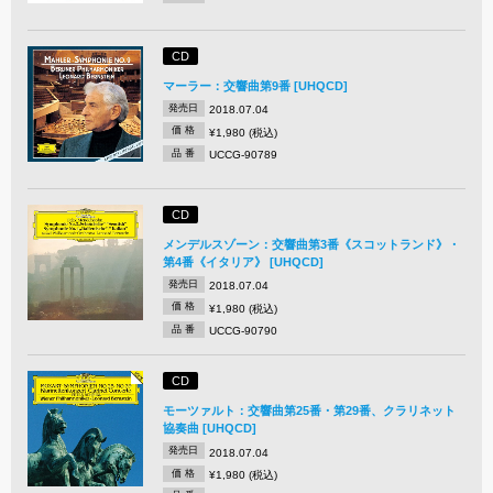
CD
マーラー：交響曲第9番 [UHQCD]
発売日
2018.07.04
価 格
¥1,980 (税込)
品 番
UCCG-90789
CD
メンデルスゾーン：交響曲第3番《スコットランド》・
第4番《イタリア》 [UHQCD]
発売日
2018.07.04
価 格
¥1,980 (税込)
品 番
UCCG-90790
CD
モーツァルト：交響曲第25番・第29番、クラリネット
協奏曲 [UHQCD]
発売日
2018.07.04
価 格
¥1,980 (税込)