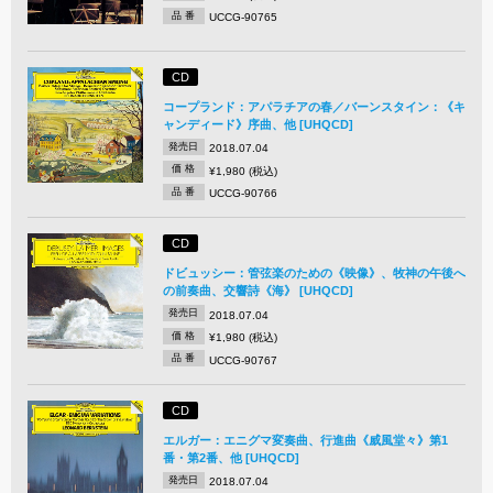
品 番
UCCG-90765
CD
コープランド：アパラチアの春／バーンスタイン：《キ
ャンディード》序曲、他 [UHQCD]
発売日
2018.07.04
価 格
¥1,980 (税込)
品 番
UCCG-90766
CD
ドビュッシー：管弦楽のための《映像》、牧神の午後へ
の前奏曲、交響詩《海》 [UHQCD]
発売日
2018.07.04
価 格
¥1,980 (税込)
品 番
UCCG-90767
CD
エルガー：エニグマ変奏曲、行進曲《威風堂々》第1
番・第2番、他 [UHQCD]
発売日
2018.07.04