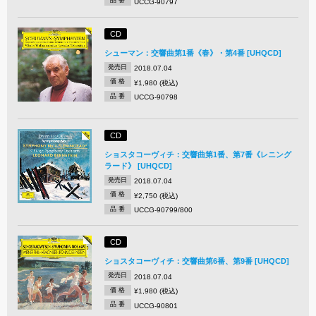
品 番
UCCG-90797
CD
シューマン：交響曲第1番《春》・第4番 [UHQCD]
発売日
2018.07.04
価 格
¥1,980 (税込)
品 番
UCCG-90798
CD
ショスタコーヴィチ：交響曲第1番、第7番《レニング
ラード》 [UHQCD]
発売日
2018.07.04
価 格
¥2,750 (税込)
品 番
UCCG-90799/800
CD
ショスタコーヴィチ：交響曲第6番、第9番 [UHQCD]
発売日
2018.07.04
価 格
¥1,980 (税込)
品 番
UCCG-90801