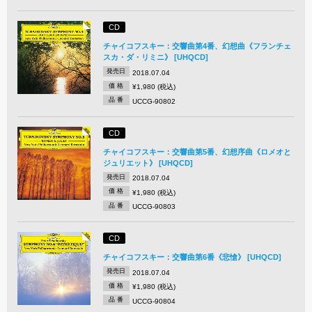
CD
チャイコフスキー：交響曲第4番、幻想曲《フランチェ
スカ・ダ・リミニ》 [UHQCD]
発売日
2018.07.04
価 格
¥1,980 (税込)
品 番
UCCG-90802
CD
チャイコフスキー：交響曲第5番、幻想序曲《ロメオと
ジュリエット》 [UHQCD]
発売日
2018.07.04
価 格
¥1,980 (税込)
品 番
UCCG-90803
CD
チャイコフスキー：交響曲第6番《悲愴》 [UHQCD]
発売日
2018.07.04
価 格
¥1,980 (税込)
品 番
UCCG-90804