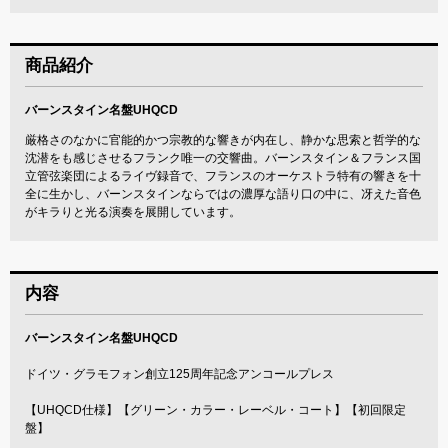
商品紹介
バーンスタイン名盤UHQCD
厳格さのなかに官能的かつ宗教的な響きが内在し、静かな思索と哲学的な
沈潜をも感じさせるフランク唯一の交響曲。バーンスタイン＆フランス国
立管弦楽団によるライヴ録音で、フランスのオーケストラ特有の響きを十
全に生かし、バーンスタインならではの濃厚な語り口の中に、冴えた音色
がキラりと光る演奏を展開しています。
内容
バーンスタイン名盤UHQCD
ドイツ・グラモフォン創立125周年記念アンコールプレス
【UHQCD仕様】【グリーン・カラー・レーベル・コート】【初回限定
盤】