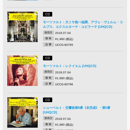
CD
モーツァルト：大ミサ曲ハ短調、アヴェ・ヴェルム・コ
ルプス、エクスルターテ・ユビラーテ [UHQCD]
発売日
2018.07.04
価 格
¥1,980 (税込)
品 番
UCCG-90795
CD
モーツァルト：レクイエム [UHQCD]
発売日
2018.07.04
価 格
¥1,980 (税込)
品 番
UCCG-90796
CD
シューベルト：交響曲第8番《未完成》・第5番
[UHQCD]
発売日
2018.07.04
価 格
¥1,980 (税込)