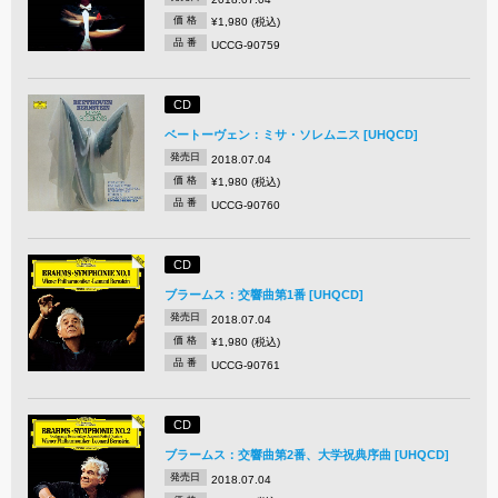
価 格
¥1,980 (税込)
品 番
UCCG-90759
CD
ベートーヴェン：ミサ・ソレムニス [UHQCD]
発売日
2018.07.04
価 格
¥1,980 (税込)
品 番
UCCG-90760
CD
ブラームス：交響曲第1番 [UHQCD]
発売日
2018.07.04
価 格
¥1,980 (税込)
品 番
UCCG-90761
CD
ブラームス：交響曲第2番、大学祝典序曲 [UHQCD]
発売日
2018.07.04