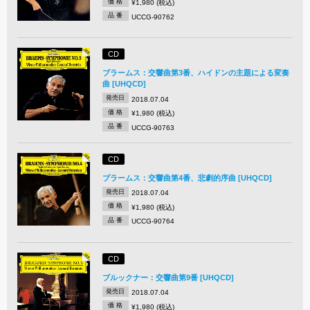
価 格
¥1,980 (税込)
品 番
UCCG-90762
CD
ブラームス：交響曲第3番、ハイドンの主題による変奏
曲 [UHQCD]
発売日
2018.07.04
価 格
¥1,980 (税込)
品 番
UCCG-90763
CD
ブラームス：交響曲第4番、悲劇的序曲 [UHQCD]
発売日
2018.07.04
価 格
¥1,980 (税込)
品 番
UCCG-90764
CD
ブルックナー：交響曲第9番 [UHQCD]
発売日
2018.07.04
価 格
¥1,980 (税込)