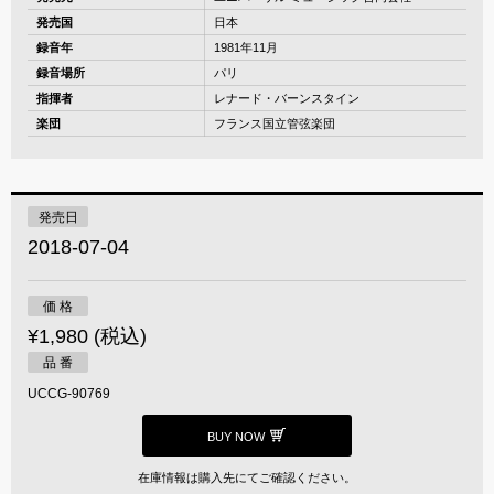
発売国
日本
録音年
1981年11月
録音場所
パリ
指揮者
レナード・バーンスタイン
楽団
フランス国立管弦楽団
発売日
2018-07-04
価 格
¥1,980 (税込)
品 番
UCCG-90769
BUY NOW
在庫情報は購入先にてご確認ください。