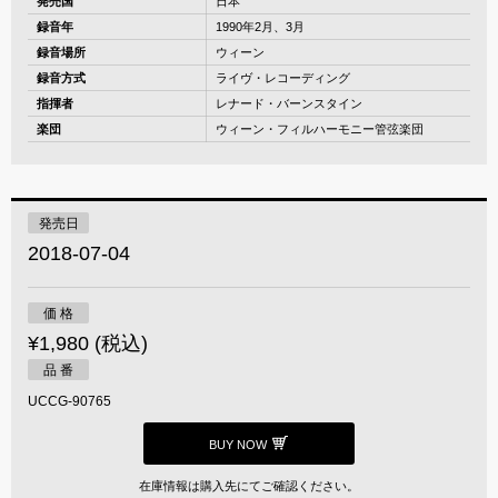
発売国
日本
録音年
1990年2月、3月
録音場所
ウィーン
録音方式
ライヴ・レコーディング
指揮者
レナード・バーンスタイン
楽団
ウィーン・フィルハーモニー管弦楽団
発売日
2018-07-04
価 格
¥1,980 (税込)
品 番
UCCG-90765
BUY NOW
在庫情報は購入先にてご確認ください。