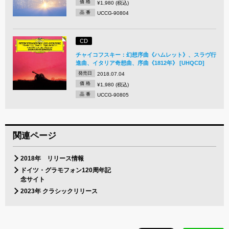
価 格
¥1,980 (税込)
品 番
UCCG-90804
CD
チャイコフスキー：幻想序曲《ハムレット》、スラヴ行
進曲、イタリア奇想曲、序曲《1812年》 [UHQCD]
発売日
2018.07.04
価 格
¥1,980 (税込)
品 番
UCCG-90805
関連ページ
2018年 リリース情報
ドイツ・グラモフォン120周年記
念サイト
2023年 クラシックリリース