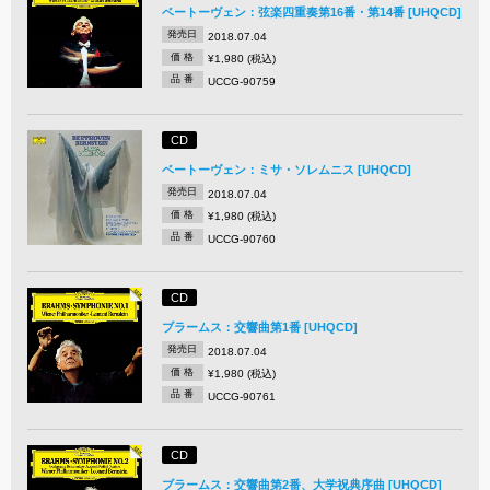
ベートーヴェン：弦楽四重奏第16番・第14番 [UHQCD]
発売日
2018.07.04
価 格
¥1,980 (税込)
品 番
UCCG-90759
CD
ベートーヴェン：ミサ・ソレムニス [UHQCD]
発売日
2018.07.04
価 格
¥1,980 (税込)
品 番
UCCG-90760
CD
ブラームス：交響曲第1番 [UHQCD]
発売日
2018.07.04
価 格
¥1,980 (税込)
品 番
UCCG-90761
CD
ブラームス：交響曲第2番、大学祝典序曲 [UHQCD]