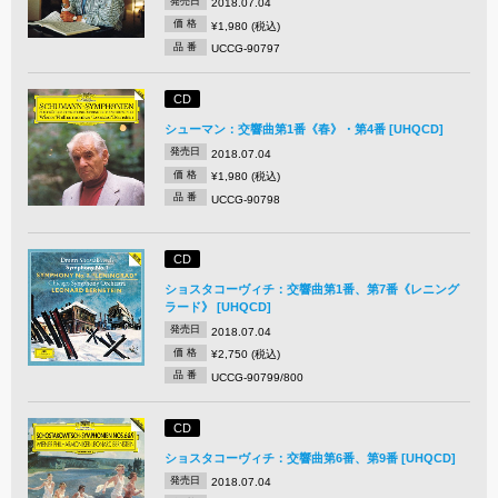
発売日
2018.07.04
価 格
¥1,980 (税込)
品 番
UCCG-90797
CD
シューマン：交響曲第1番《春》・第4番 [UHQCD]
発売日
2018.07.04
価 格
¥1,980 (税込)
品 番
UCCG-90798
CD
ショスタコーヴィチ：交響曲第1番、第7番《レニング
ラード》 [UHQCD]
発売日
2018.07.04
価 格
¥2,750 (税込)
品 番
UCCG-90799/800
CD
ショスタコーヴィチ：交響曲第6番、第9番 [UHQCD]
発売日
2018.07.04