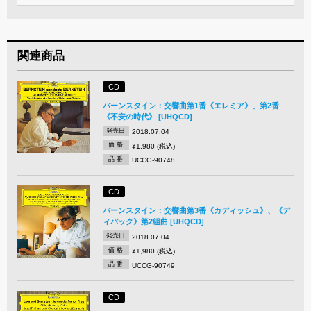
関連商品
CD
バーンスタイン：交響曲第1番《エレミア》、第2番
《不安の時代》 [UHQCD]
発売日
2018.07.04
価 格
¥1,980 (税込)
品 番
UCCG-90748
CD
バーンスタイン：交響曲第3番《カディッシュ》、《デ
ィバック》第2組曲 [UHQCD]
発売日
2018.07.04
価 格
¥1,980 (税込)
品 番
UCCG-90749
CD