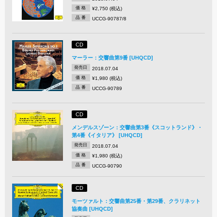
価 格
¥2,750 (税込)
品 番
UCCG-90787/8
CD
マーラー：交響曲第9番 [UHQCD]
発売日
2018.07.04
価 格
¥1,980 (税込)
品 番
UCCG-90789
CD
メンデルスゾーン：交響曲第3番《スコットランド》・
第4番《イタリア》 [UHQCD]
発売日
2018.07.04
価 格
¥1,980 (税込)
品 番
UCCG-90790
CD
モーツァルト：交響曲第25番・第29番、クラリネット
協奏曲 [UHQCD]