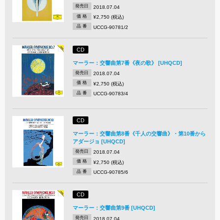
発売日
2018.07.04
価 格
¥2,750 (税込)
品 番
UCCG-90781/2
CD
マーラー：交響曲第7番《夜の歌》 [UHQCD]
発売日
2018.07.04
価 格
¥2,750 (税込)
品 番
UCCG-90783/4
CD
マーラー：交響曲第8番《千人の交響曲》・第10番から
アダージョ [UHQCD]
発売日
2018.07.04
価 格
¥2,750 (税込)
品 番
UCCG-90785/6
CD
マーラー：交響曲第9番 [UHQCD]
発売日
2018.07.04