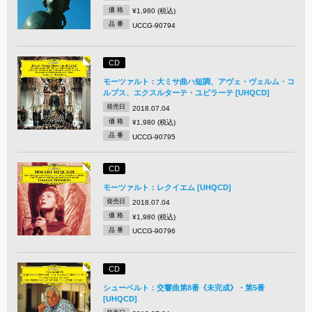
価 格
¥1,980 (税込)
品 番
UCCG-90794
CD
モーツァルト：大ミサ曲ハ短調、アヴェ・ヴェルム・コ
ルプス、エクスルターテ・ユビラーテ [UHQCD]
発売日
2018.07.04
価 格
¥1,980 (税込)
品 番
UCCG-90795
CD
モーツァルト：レクイエム [UHQCD]
発売日
2018.07.04
価 格
¥1,980 (税込)
品 番
UCCG-90796
CD
シューベルト：交響曲第8番《未完成》・第5番
[UHQCD]