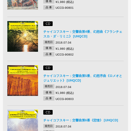
価 格
¥1,980 (税込)
品 番
UCCG-90801
CD
チャイコフスキー：交響曲第4番、幻想曲《フランチェ
スカ・ダ・リミニ》 [UHQCD]
発売日
2018.07.04
価 格
¥1,980 (税込)
品 番
UCCG-90802
CD
チャイコフスキー：交響曲第5番、幻想序曲《ロメオと
ジュリエット》 [UHQCD]
発売日
2018.07.04
価 格
¥1,980 (税込)
品 番
UCCG-90803
CD
チャイコフスキー：交響曲第6番《悲愴》 [UHQCD]
発売日
2018.07.04