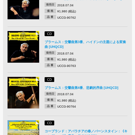
発売日
2018.07.04
価 格
¥1,980 (税込)
品 番
UCCG-90762
CD
ブラームス：交響曲第3番、ハイドンの主題による変奏
曲 [UHQCD]
発売日
2018.07.04
価 格
¥1,980 (税込)
品 番
UCCG-90763
CD
ブラームス：交響曲第4番、悲劇的序曲 [UHQCD]
発売日
2018.07.04
価 格
¥1,980 (税込)
品 番
UCCG-90764
CD
コープランド：アパラチアの春／バーンスタイン：《キ