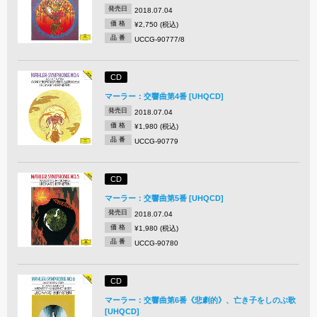
発売日
2018.07.04
価 格
¥2,750 (税込)
品 番
UCCG-90777/8
CD
マーラー：交響曲第4番 [UHQCD]
発売日
2018.07.04
価 格
¥1,980 (税込)
品 番
UCCG-90779
CD
マーラー：交響曲第5番 [UHQCD]
発売日
2018.07.04
価 格
¥1,980 (税込)
品 番
UCCG-90780
CD
マーラー：交響曲第6番《悲劇的》、亡き子をしのぶ歌
[UHQCD]