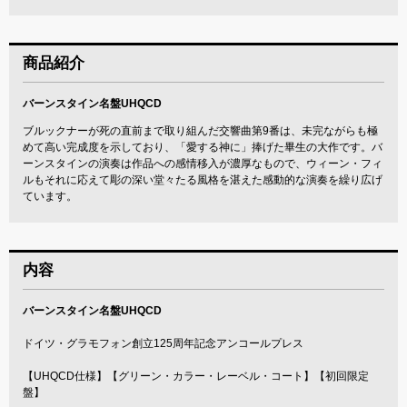
商品紹介
バーンスタイン名盤UHQCD
ブルックナーが死の直前まで取り組んだ交響曲第9番は、未完ながらも極
めて高い完成度を示しており、「愛する神に」捧げた畢生の大作です。バ
ーンスタインの演奏は作品への感情移入が濃厚なもので、ウィーン・フィ
ルもそれに応えて彫の深い堂々たる風格を湛えた感動的な演奏を繰り広げ
ています。
内容
バーンスタイン名盤UHQCD
ドイツ・グラモフォン創立125周年記念アンコールプレス
【UHQCD仕様】【グリーン・カラー・レーベル・コート】【初回限定
盤】