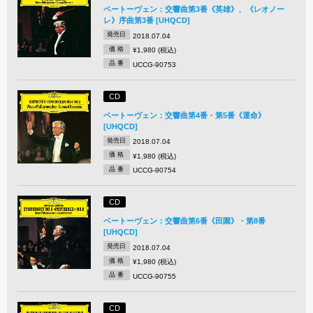
ベートーヴェン：交響曲第3番《英雄》、《レオノー
レ》序曲第3番 [UHQCD]
発売日
2018.07.04
価 格
¥1,980 (税込)
品 番
UCCG-90753
CD
ベートーヴェン：交響曲第4番・第5番《運命》
[UHQCD]
発売日
2018.07.04
価 格
¥1,980 (税込)
品 番
UCCG-90754
CD
ベートーヴェン：交響曲第6番《田園》・第8番
[UHQCD]
発売日
2018.07.04
価 格
¥1,980 (税込)
品 番
UCCG-90755
CD