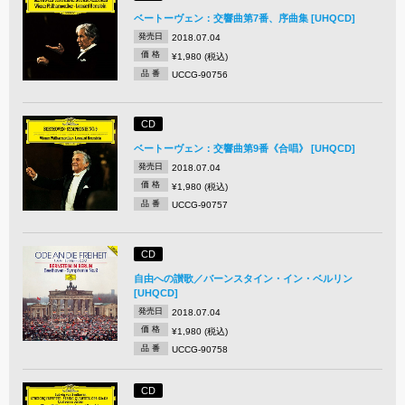
ベートーヴェン：交響曲第7番、序曲集 [UHQCD]
発売日
2018.07.04
価 格
¥1,980 (税込)
品 番
UCCG-90756
CD
ベートーヴェン：交響曲第9番《合唱》 [UHQCD]
発売日
2018.07.04
価 格
¥1,980 (税込)
品 番
UCCG-90757
CD
自由への讃歌／バーンスタイン・イン・ベルリン
[UHQCD]
発売日
2018.07.04
価 格
¥1,980 (税込)
品 番
UCCG-90758
CD