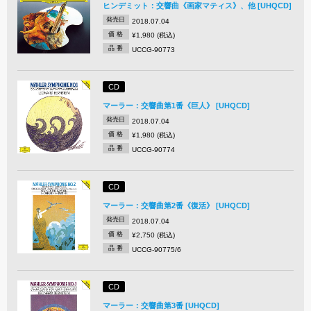
ヒンデミット：交響曲《画家マティス》、他 [UHQCD]
発売日
2018.07.04
価 格
¥1,980 (税込)
品 番
UCCG-90773
CD
マーラー：交響曲第1番《巨人》 [UHQCD]
発売日
2018.07.04
価 格
¥1,980 (税込)
品 番
UCCG-90774
CD
マーラー：交響曲第2番《復活》 [UHQCD]
発売日
2018.07.04
価 格
¥2,750 (税込)
品 番
UCCG-90775/6
CD
マーラー：交響曲第3番 [UHQCD]