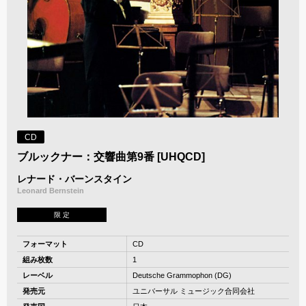
CD
ブルックナー：交響曲第9番 [UHQCD]
レナード・バーンスタイン
Leonard Bernstein
限 定
フォーマット
CD
組み枚数
1
レーベル
Deutsche Grammophon (DG)
発売元
ユニバーサル ミュージック合同会社