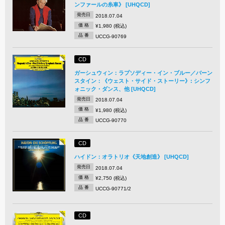
ンファールの糸車》 [UHQCD]
発売日
2018.07.04
価 格
¥1,980 (税込)
品 番
UCCG-90769
CD
ガーシュウィン：ラプソディー・イン・ブルー／バーン
スタイン：《ウェスト・サイド・ストーリー》: シンフ
ォニック・ダンス、他 [UHQCD]
発売日
2018.07.04
価 格
¥1,980 (税込)
品 番
UCCG-90770
CD
ハイドン：オラトリオ《天地創造》 [UHQCD]
発売日
2018.07.04
価 格
¥2,750 (税込)
品 番
UCCG-90771/2
CD