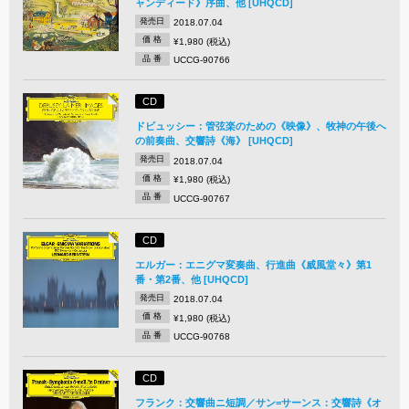
ャンディード》序曲、他 [UHQCD]
発売日
2018.07.04
価 格
¥1,980 (税込)
品 番
UCCG-90766
CD
ドビュッシー：管弦楽のための《映像》、牧神の午後へ
の前奏曲、交響詩《海》 [UHQCD]
発売日
2018.07.04
価 格
¥1,980 (税込)
品 番
UCCG-90767
CD
エルガー：エニグマ変奏曲、行進曲《威風堂々》第1
番・第2番、他 [UHQCD]
発売日
2018.07.04
価 格
¥1,980 (税込)
品 番
UCCG-90768
CD
フランク：交響曲ニ短調／サン=サーンス：交響詩《オ