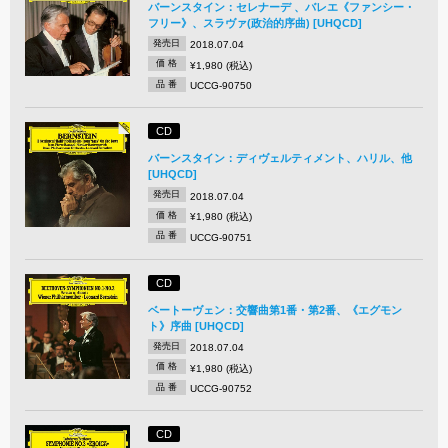
バーンスタイン：セレナーデ 、バレエ《ファンシー・
フリー》、スラヴァ(政治的序曲) [UHQCD]
発売日
2018.07.04
価 格
¥1,980 (税込)
品 番
UCCG-90750
CD
バーンスタイン：ディヴェルティメント、ハリル、他
[UHQCD]
発売日
2018.07.04
価 格
¥1,980 (税込)
品 番
UCCG-90751
CD
ベートーヴェン：交響曲第1番・第2番、《エグモン
ト》序曲 [UHQCD]
発売日
2018.07.04
価 格
¥1,980 (税込)
品 番
UCCG-90752
CD