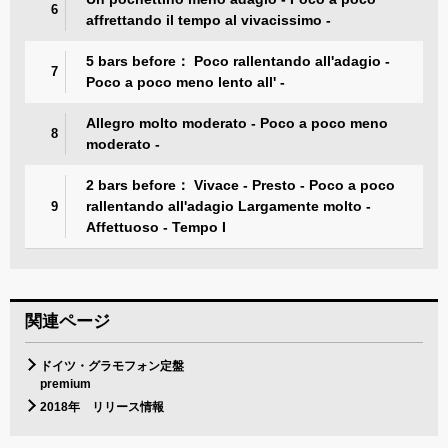
6
affrettando il tempo al vivacissimo -
5 bars before： Poco rallentando all'adagio -
7
Poco a poco meno lento all' -
Allegro molto moderato - Poco a poco meno
8
moderato -
2 bars before： Vivace - Presto - Poco a poco
rallentando all'adagio Largamente molto -
9
Affettuoso - Tempo I
関連ページ
ドイツ・グラモフォン定盤
premium
2018年 リリース情報