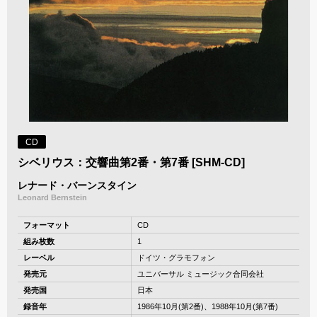
CD
シベリウス：交響曲第2番・第7番 [SHM-CD]
レナード・バーンスタイン
Leonard Bernstein
フォーマット
CD
組み枚数
1
レーベル
ドイツ・グラモフォン
発売元
ユニバーサル ミュージック合同会社
発売国
日本
録音年
1986年10月(第2番)、1988年10月(第7番)