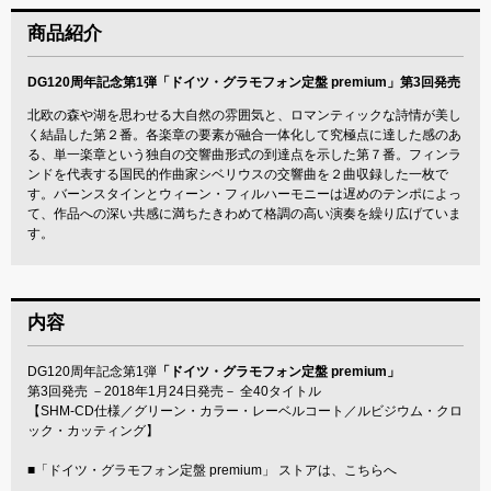
商品紹介
DG120周年記念第1弾「ドイツ・グラモフォン定盤 premium」第3回発売
北欧の森や湖を思わせる大自然の雰囲気と、ロマンティックな詩情が美し
く結晶した第２番。各楽章の要素が融合一体化して究極点に達した感のあ
る、単一楽章という独自の交響曲形式の到達点を示した第７番。フィンラ
ンドを代表する国民的作曲家シベリウスの交響曲を２曲収録した一枚で
す。バーンスタインとウィーン・フィルハーモニーは遅めのテンポによっ
て、作品への深い共感に満ちたきわめて格調の高い演奏を繰り広げていま
す。
内容
DG120周年記念第1弾
「ドイツ・グラモフォン定盤 premium」
第3回発売 －2018年1月24日発売－ 全40タイトル
【SHM-CD仕様／グリーン・カラー・レーベルコート／ルビジウム・クロ
ック・カッティング】
■
「ドイツ・グラモフォン定盤 premium」 ストアは、こちらへ