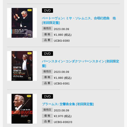
DVD
ベートーヴェン: ミサ・ソレムニス、合唱幻想曲 他
[初回限定盤]
発売日
2023.08.09
価 格
¥1,980 (税込)
品 番
UCBG-9380
DVD
バーンスタイン･コンダクツ･バーンスタイン [初回限定
盤]
発売日
2023.08.09
価 格
¥1,980 (税込)
品 番
UCBG-9381
DVD
ブラームス: 交響曲全集 [初回限定盤]
発売日
2023.08.09
価 格
¥2,970 (税込)
品 番
UCBG-9382/3