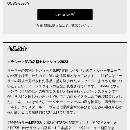
UCBG-9396/7
BUY NOW
在庫情報は購入先にてご確認ください。
商品紹介
クラシックDVD名盤セレクション2023
マーラーの告別ともいうべき第9交響曲はベルリンのフィルハーモニーで
の公演を録画したもので、迫力ある演奏となっています。「現代人はマー
ラーの最後の完成された作品に盛り込まれたメッセージにようやく追いつ
いた」というバーンスタインの信念が表現されています。1966年にウィ
ーンで《大地の歌》の有名なスタジオ録音を行ったバーンスタインです
が、その時と同じ強い思いを抱いてこの曲をイスラエルで再び録音しまし
た。ルネ・コロは偉大なワーグナー・テノールの声を披露し、当代随一の
アルト、クリスタ・ルートヴィヒは最終楽章の喜びと悲しみの混在を心が
張り裂けるほど感動的に歌い上げています。
176分/カラー/MPEG2/片面2層/NTSC/4:3/音声：1.リニアPCMステレオ
2.DTS5.1chサラウンド/字幕：1.日本語 2.ドイツ語/メニュー画面付き