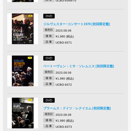
UCBG-9369/70
DVD
ジルヴェスター･コンサート1978 [初回限定盤]
発売日
2023.08.09
価 格
¥1,980 (税込)
品 番
UCBG-9371
DVD
ベートーヴェン：ミサ・ソレムニス [初回限定盤]
発売日
2023.08.09
価 格
¥1,980 (税込)
品 番
UCBG-9372
DVD
ブラームス：ドイツ・レクイエム [初回限定盤]
発売日
2023.08.09
価 格
¥1,980 (税込)
品 番
UCBG-9373