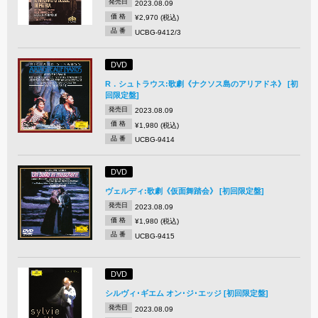
発売日
2023.08.09
価 格
¥2,970 (税込)
品 番
UCBG-9412/3
DVD
R．シュトラウス:歌劇《ナクソス島のアリアドネ》 [初
回限定盤]
発売日
2023.08.09
価 格
¥1,980 (税込)
品 番
UCBG-9414
DVD
ヴェルディ:歌劇《仮面舞踏会》 [初回限定盤]
発売日
2023.08.09
価 格
¥1,980 (税込)
品 番
UCBG-9415
DVD
シルヴィ･ギエム オン･ジ･エッジ [初回限定盤]
発売日
2023.08.09