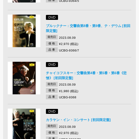
品 番
UCBG-9364/5
DVD
ブルックナー：交響曲第8番・第9番、テ・デウム [初回
限定盤]
発売日
2023.08.09
価 格
¥2,970 (税込)
品 番
UCBG-9366/7
DVD
チャイコフスキー：交響曲第4番・第5番・第6番《悲
愴》 [初回限定盤]
発売日
2023.08.09
価 格
¥1,980 (税込)
品 番
UCBG-9368
DVD
カラヤン・イン・コンサート [初回限定盤]
発売日
2023.08.09
価 格
¥2,970 (税込)
品 番