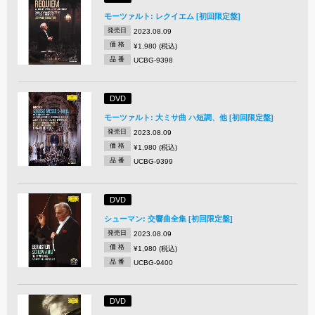
モーツァルト: レクイエム [初回限定盤]
発売日
2023.08.09
価 格
¥1,980 (税込)
品 番
UCBG-9398
DVD
モーツァルト: 大ミサ曲 ハ短調、他 [初回限定盤]
発売日
2023.08.09
価 格
¥1,980 (税込)
品 番
UCBG-9399
DVD
シューマン: 交響曲全集 [初回限定盤]
発売日
2023.08.09
価 格
¥1,980 (税込)
品 番
UCBG-9400
DVD