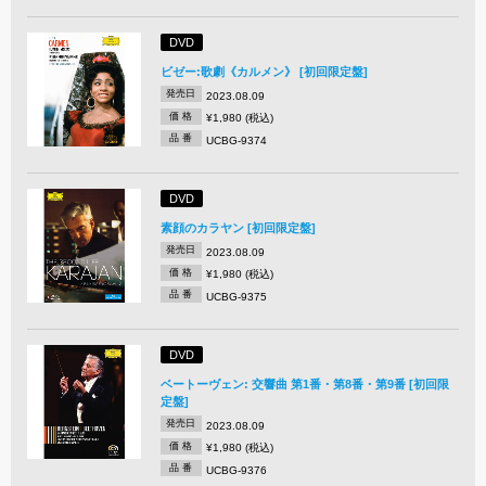
DVD
ビゼー:歌劇《カルメン》 [初回限定盤]
発売日
2023.08.09
価 格
¥1,980 (税込)
品 番
UCBG-9374
DVD
素顔のカラヤン [初回限定盤]
発売日
2023.08.09
価 格
¥1,980 (税込)
品 番
UCBG-9375
DVD
ベートーヴェン: 交響曲 第1番・第8番・第9番 [初回限
定盤]
発売日
2023.08.09
価 格
¥1,980 (税込)
品 番
UCBG-9376