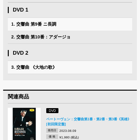
DVD 1
1. 交響曲 第9番 ニ長調
2. 交響曲 第10番：アダージョ
DVD 2
3. 交響曲 《大地の歌》
関連商品
DVD
ベートーヴェン：交響曲第1番・第2番・第3番《英雄》
[初回限定盤]
発売日
2023.08.09
価 格
¥1,980 (税込)