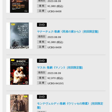
発売日
2023.08.09
価 格
¥1,980 (税込)
品 番
UCBG-9408
DVD
ヤナーチェク:歌劇《死者の家から》 [初回限定盤]
発売日
2023.08.09
価 格
¥1,980 (税込)
品 番
UCBG-9409
DVD
マスネ: 歌劇《マノン》 [初回限定盤]
発売日
2023.08.09
価 格
¥2,970 (税込)
品 番
UCBG-9410/1
DVD
モンテヴェルディ:歌劇《ウリッセの帰還》 [初回限定
盤]