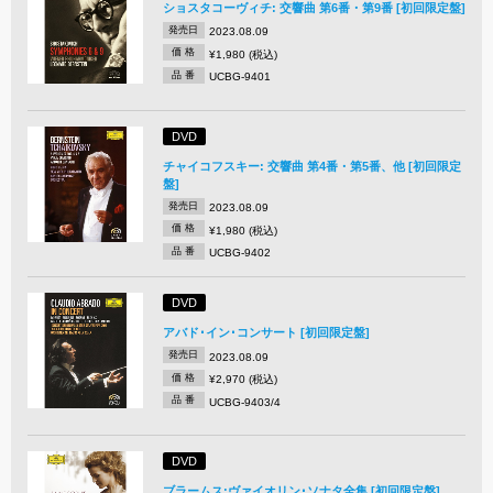
ショスタコーヴィチ: 交響曲 第6番・第9番 [初回限定盤]
発売日
2023.08.09
価 格
¥1,980 (税込)
品 番
UCBG-9401
DVD
チャイコフスキー: 交響曲 第4番・第5番、他 [初回限定
盤]
発売日
2023.08.09
価 格
¥1,980 (税込)
品 番
UCBG-9402
DVD
アバド･イン･コンサート [初回限定盤]
発売日
2023.08.09
価 格
¥2,970 (税込)
品 番
UCBG-9403/4
DVD
ブラームス:ヴァイオリン･ソナタ全集 [初回限定盤]