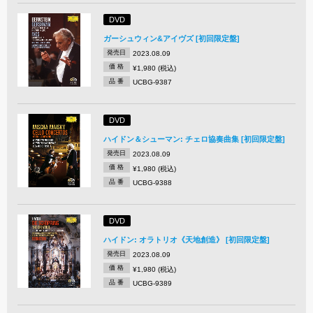
DVD
ガーシュウィン&アイヴズ [初回限定盤]
発売日
2023.08.09
価 格
¥1,980 (税込)
品 番
UCBG-9387
DVD
ハイドン＆シューマン: チェロ協奏曲集 [初回限定盤]
発売日
2023.08.09
価 格
¥1,980 (税込)
品 番
UCBG-9388
DVD
ハイドン: オラトリオ《天地創造》 [初回限定盤]
発売日
2023.08.09
価 格
¥1,980 (税込)
品 番
UCBG-9389