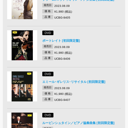
発売日
2023.08.09
価 格
¥1,980 (税込)
品 番
UCBG-9405
DVD
ポートレイト [初回限定盤]
発売日
2023.08.09
価 格
¥1,980 (税込)
品 番
UCBG-9406
DVD
エミール･ギレリス･リサイタル [初回限定盤]
発売日
2023.08.09
価 格
¥1,980 (税込)
品 番
UCBG-9407
DVD
ルービンシュタイン／ピアノ協奏曲集 [初回限定盤]