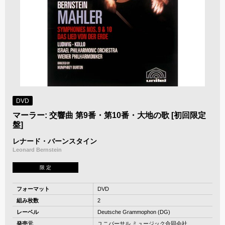
DVD
マーラー: 交響曲 第9番・第10番・大地の歌 [初回限定
盤]
レナード・バーンスタイン
Leonard Bernstein
限 定
フォーマット
DVD
組み枚数
2
レーベル
Deutsche Grammophon (DG)
発売元
ユニバーサル ミュージック合同会社