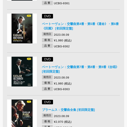
品 番
UCBG-9361
DVD
ベートーヴェン：交響曲第4番・第5番《運命》・第6番
《田園》 [初回限定盤]
発売日
2023.08.09
価 格
¥1,980 (税込)
品 番
UCBG-9362
DVD
ベートーヴェン：交響曲第7番・第8番・第9番《合唱》
[初回限定盤]
発売日
2023.08.09
価 格
¥1,980 (税込)
品 番
UCBG-9363
DVD
ブラームス：交響曲全集 [初回限定盤]
発売日
2023.08.09
価 格
¥2,970 (税込)