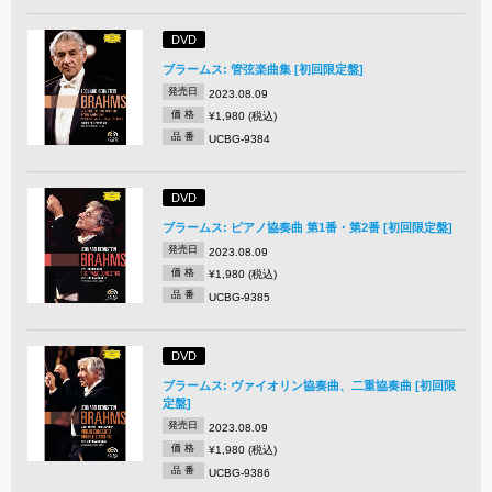
DVD
ブラームス: 管弦楽曲集 [初回限定盤]
発売日
2023.08.09
価 格
¥1,980 (税込)
品 番
UCBG-9384
DVD
ブラームス: ピアノ協奏曲 第1番・第2番 [初回限定盤]
発売日
2023.08.09
価 格
¥1,980 (税込)
品 番
UCBG-9385
DVD
ブラームス: ヴァイオリン協奏曲、二重協奏曲 [初回限
定盤]
発売日
2023.08.09
価 格
¥1,980 (税込)
品 番
UCBG-9386