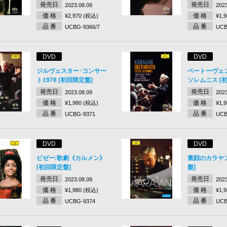
発売日
発売日
2023.08.09
2023
価 格
価 格
¥2,970 (税込)
¥1,
品 番
品 番
UCBG-9366/7
UCB
DVD
DVD
ジルヴェスター･コンサー
ベートーヴェ
ト1978 [初回限定盤]
ソレムニス [
発売日
発売日
2023.08.09
2023
価 格
価 格
¥1,980 (税込)
¥1,
品 番
品 番
UCBG-9371
UCB
DVD
DVD
ビゼー:歌劇《カルメン》
素顔のカラヤン
[初回限定盤]
盤]
発売日
発売日
2023.08.09
2023
価 格
価 格
¥1,980 (税込)
¥1,
品 番
品 番
UCBG-9374
UCB