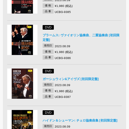
2023.08.09
価 格
¥1,980 (税込)
品 番
UCBG-9385
DVD
ブラームス: ヴァイオリン協奏曲、二重協奏曲 [初回限
定盤]
発売日
2023.08.09
価 格
¥1,980 (税込)
品 番
UCBG-9386
DVD
ガーシュウィン&アイヴズ [初回限定盤]
発売日
2023.08.09
価 格
¥1,980 (税込)
品 番
UCBG-9387
DVD
ハイドン＆シューマン: チェロ協奏曲集 [初回限定盤]
発売日
2023.08.09