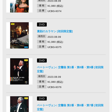
発売日
2023.08.09
価 格
¥1,980 (税込)
品 番
UCBG-9374
DVD
素顔のカラヤン [初回限定盤]
発売日
2023.08.09
価 格
¥1,980 (税込)
品 番
UCBG-9375
DVD
ベートーヴェン: 交響曲 第1番・第8番・第9番 [初回限
定盤]
発売日
2023.08.09
価 格
¥1,980 (税込)
品 番
UCBG-9376
DVD
ベートーヴェン: 交響曲 第2番・第6番・第7番 [初回限
定盤]