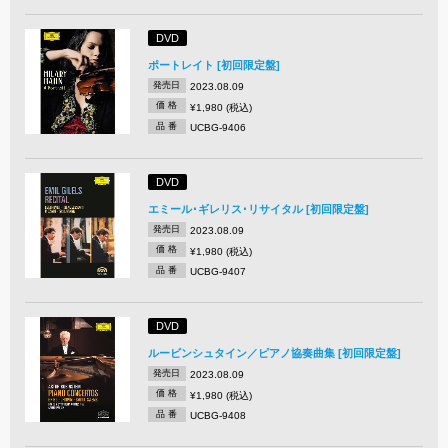
DVD
ポートレイト [初回限定盤]
発売日
2023.08.09
価 格
¥1,980 (税込)
品 番
UCBG-9406
DVD
エミール･ギレリス･リサイタル [初回限定盤]
発売日
2023.08.09
価 格
¥1,980 (税込)
品 番
UCBG-9407
DVD
ルービンシュタイン／ピアノ協奏曲集 [初回限定盤]
発売日
2023.08.09
価 格
¥1,980 (税込)
品 番
UCBG-9408