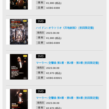
価 格
¥1,980 (税込)
品 番
UCBG-9388
DVD
ハイドン: オラトリオ《天地創造》 [初回限定盤]
発売日
2023.08.09
価 格
¥1,980 (税込)
品 番
UCBG-9389
DVD
マーラー: 交響曲 第1番・第2番・第3番 [初回限定盤]
発売日
2023.08.09
価 格
¥2,970 (税込)
品 番
UCBG-9390/1
DVD
マーラー: 交響曲 第4番・第5番・第6番 [初回限定盤]
発売日
2023.08.09
価 格
¥2,970 (税込)