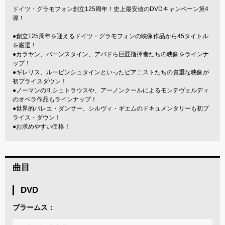
ドイツ・グラモフォン創立125周年！史上最安値のDVDキャンペーン第4
弾！
●創立125周年を迎えるドイツ・グラモフォンの映像作品から45タイトル
を厳選！
●カラヤン、バーンスタイン、アバドら巨匠指揮者たちの映像をラインナ
ップ！
●ギレリス、ルービンシュタインといったピアニストたちの貴重な映像が
初プライスダウン！
●ノーマンのR.シュトラウスや、アーノンクールによるモンテヴェルディ
のオペラ作品もラインナップ！
●世界的バレエ・ダンサー、シルヴィ・ギエムのドキュメンタリーも初プ
ライス・ダウン！
●お求めやすい価格！
曲目
DVD
ブラームス：