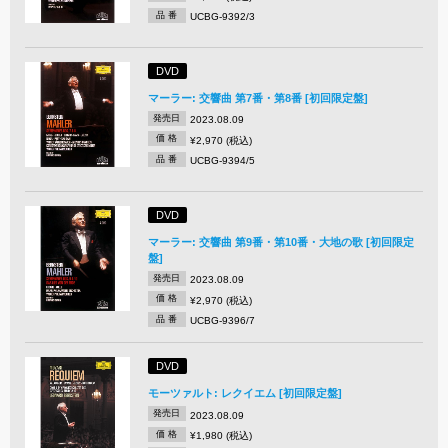
品 番
UCBG-9392/3
DVD
マーラー: 交響曲 第7番・第8番 [初回限定盤]
発売日
2023.08.09
価 格
¥2,970 (税込)
品 番
UCBG-9394/5
DVD
マーラー: 交響曲 第9番・第10番・大地の歌 [初回限定
盤]
発売日
2023.08.09
価 格
¥2,970 (税込)
品 番
UCBG-9396/7
DVD
モーツァルト: レクイエム [初回限定盤]
発売日
2023.08.09
価 格
¥1,980 (税込)