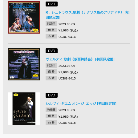
DVD
R．シュトラウス:歌劇《ナクソス島のアリアドネ》 [初
回限定盤]
発売日
2023.08.09
価 格
¥1,980 (税込)
品 番
UCBG-9414
DVD
ヴェルディ:歌劇《仮面舞踏会》 [初回限定盤]
発売日
2023.08.09
価 格
¥1,980 (税込)
品 番
UCBG-9415
DVD
シルヴィ･ギエム オン･ジ･エッジ [初回限定盤]
発売日
2023.08.09
価 格
¥1,980 (税込)
品 番
UCBG-9416