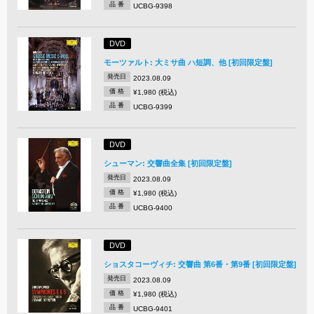
品 番
UCBG-9398
DVD
モーツァルト: 大ミサ曲 ハ短調、他 [初回限定盤]
発売日
2023.08.09
価 格
¥1,980 (税込)
品 番
UCBG-9399
DVD
シューマン: 交響曲全集 [初回限定盤]
発売日
2023.08.09
価 格
¥1,980 (税込)
品 番
UCBG-9400
DVD
ショスタコーヴィチ: 交響曲 第6番・第9番 [初回限定盤]
発売日
2023.08.09
価 格
¥1,980 (税込)
品 番
UCBG-9401