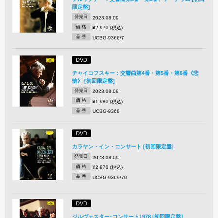
限定盤]
発売日
2023.08.09
価 格
¥2,970 (税込)
品 番
UCBG-9366/7
DVD
チャイコフスキー：交響曲第4番・第5番・第6番《悲
愴》 [初回限定盤]
発売日
2023.08.09
価 格
¥1,980 (税込)
品 番
UCBG-9368
DVD
カラヤン・イン・コンサート [初回限定盤]
発売日
2023.08.09
価 格
¥2,970 (税込)
品 番
UCBG-9369/70
DVD
ジルヴェスター･コンサート1978 [初回限定盤]