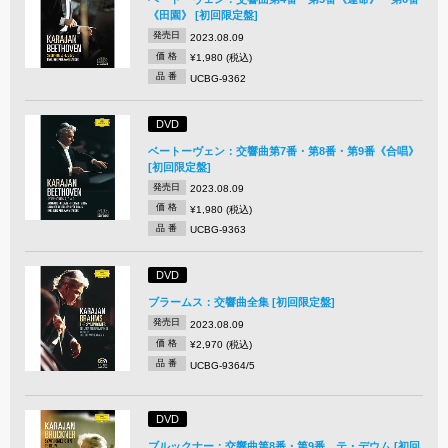
《田園》 [初回限定盤]
発売日
2023.08.09
価 格
¥1,980 (税込)
品 番
UCBG-9362
DVD
ベートーヴェン：交響曲第7番・第8番・第9番《合唱》
[初回限定盤]
発売日
2023.08.09
価 格
¥1,980 (税込)
品 番
UCBG-9363
DVD
ブラームス：交響曲全集 [初回限定盤]
発売日
2023.08.09
価 格
¥2,970 (税込)
品 番
UCBG-9364/5
DVD
ブルックナー：交響曲第8番・第9番、テ・デウム [初回