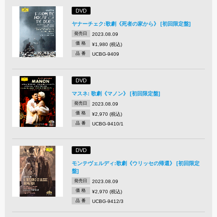
DVD
ヤナーチェク:歌劇《死者の家から》 [初回限定盤]
発売日
2023.08.09
価 格
¥1,980 (税込)
品 番
UCBG-9409
DVD
マスネ: 歌劇《マノン》 [初回限定盤]
発売日
2023.08.09
価 格
¥2,970 (税込)
品 番
UCBG-9410/1
DVD
モンテヴェルディ:歌劇《ウリッセの帰還》 [初回限定
盤]
発売日
2023.08.09
価 格
¥2,970 (税込)
品 番
UCBG-9412/3