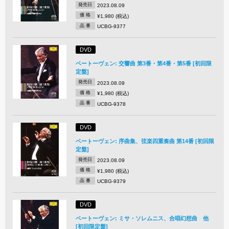
発売日
2023.08.09
価 格
¥1,980 (税込)
品 番
UCBG-9377
DVD
ベートーヴェン: 交響曲 第3番・第4番・第5番 [初回限
定盤]
発売日
2023.08.09
価 格
¥1,980 (税込)
品 番
UCBG-9378
DVD
ベートーヴェン: 序曲集、弦楽四重奏曲 第14番 [初回限
定盤]
発売日
2023.08.09
価 格
¥1,980 (税込)
品 番
UCBG-9379
DVD
ベートーヴェン: ミサ・ソレムニス、合唱幻想曲 他
[初回限定盤]