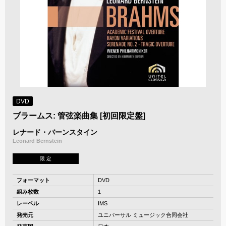
DVD
ブラームス: 管弦楽曲集 [初回限定盤]
レナード・バーンスタイン
Leonard Bernstein
限 定
フォーマット
DVD
組み枚数
1
レーベル
IMS
発売元
ユニバーサル ミュージック合同会社