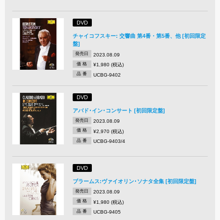
DVD
チャイコフスキー: 交響曲 第4番・第5番、他 [初回限定
盤]
発売日
2023.08.09
価 格
¥1,980 (税込)
品 番
UCBG-9402
DVD
アバド･イン･コンサート [初回限定盤]
発売日
2023.08.09
価 格
¥2,970 (税込)
品 番
UCBG-9403/4
DVD
ブラームス:ヴァイオリン･ソナタ全集 [初回限定盤]
発売日
2023.08.09
価 格
¥1,980 (税込)
品 番
UCBG-9405