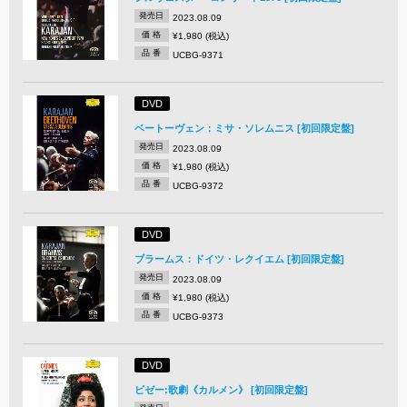
発売日
2023.08.09
価 格
¥1,980 (税込)
品 番
UCBG-9371
DVD
ベートーヴェン：ミサ・ソレムニス [初回限定盤]
発売日
2023.08.09
価 格
¥1,980 (税込)
品 番
UCBG-9372
DVD
ブラームス：ドイツ・レクイエム [初回限定盤]
発売日
2023.08.09
価 格
¥1,980 (税込)
品 番
UCBG-9373
DVD
ビゼー:歌劇《カルメン》 [初回限定盤]