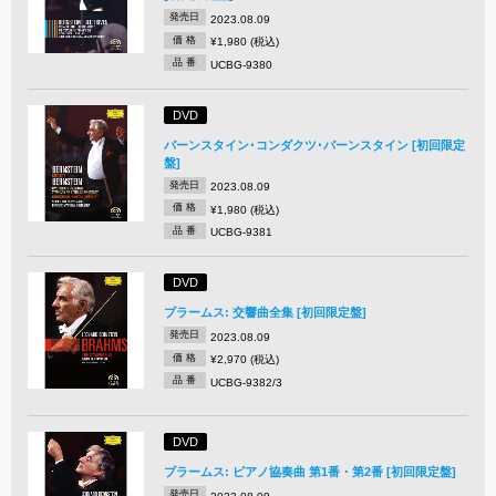
発売日
2023.08.09
価 格
¥1,980 (税込)
品 番
UCBG-9380
DVD
バーンスタイン･コンダクツ･バーンスタイン [初回限定
盤]
発売日
2023.08.09
価 格
¥1,980 (税込)
品 番
UCBG-9381
DVD
ブラームス: 交響曲全集 [初回限定盤]
発売日
2023.08.09
価 格
¥2,970 (税込)
品 番
UCBG-9382/3
DVD
ブラームス: ピアノ協奏曲 第1番・第2番 [初回限定盤]
発売日