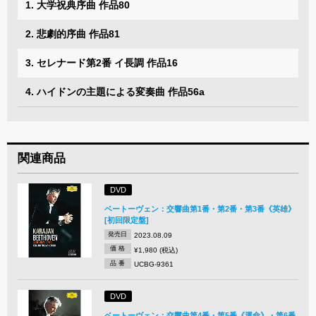
1. 大学祝典序曲 作品80
2. 悲劇的序曲 作品81
3. セレナード第2番 イ長調 作品16
4. ハイドンの主題による変奏曲 作品56a
関連商品
DVD
ベートーヴェン：交響曲第1番・第2番・第3番《英雄》
[初回限定盤]
発売日
2023.08.09
価 格
¥1,980 (税込)
品 番
UCBG-9361
DVD
ベートーヴェン：交響曲第4番・第5番《運命》・第6番