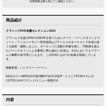
在庫情報は購入先にてご確認ください。
商品紹介
クラシックDVD名盤セレクション2023
ブラームス生誕150年の1983年を祝うためレナード・バーンスタインとウ
ィーン・フィルハーモニー管弦楽団はブラームスのオーケストラ作品の多
くを録音・撮影しました。ヨーロッパに活動の本拠を移し、円熟期を迎え
たバーンスタインによる愛情に満ち溢れた名演は、今日においてもブラー
ムス解釈の金字塔といえます。このDVDには4つの名曲を収録していま
す。
映像監督：ハンフリー･バートン
83分/カラー/MPEG2/片面2層/NTSC/4:3/音声：1.リニアPCMステレオ
2.DTS5.1chサラウンド/メニュー画面付き
内容