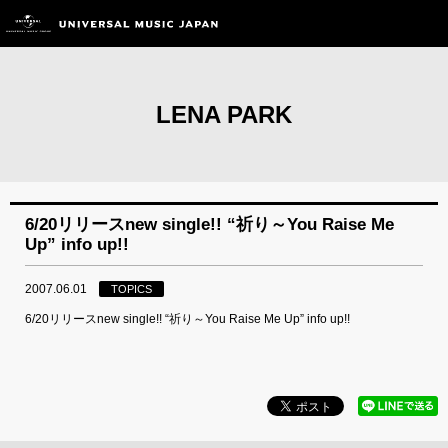
LENA PARK
6/20リリースnew single!! “祈り～You Raise Me
Up” info up!!
2007.06.01
TOPICS
6/20リリースnew single!! “祈り～You Raise Me Up” info up!!