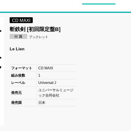
CD MAXI
斬鉄剣 [初回限定盤B]
付 属
ブックレット
Le Lien
フォーマット
CD MAXI
組み枚数
1
レーベル
Universal J
ユニバーサルミュージ
発売元
ック合同会社
発売国
日本