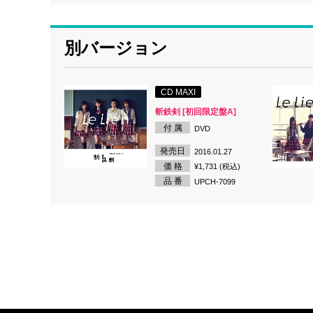
別バージョン
CD MAXI
斬鉄剣 [初回限定盤A]
付 属
DVD
発売日
2016.01.27
価 格
¥1,731 (税込)
品 番
UPCH-7099