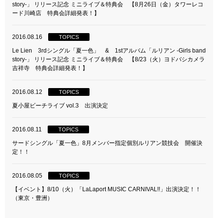
story-」 リリース記念 ミニライブ＆特典会 【8月26日（金）タワーレコ
ード川崎店 特典会詳細発表！】
2016.08.16
TOPICS
Le Lien 3rdシングル「夏一色」 & 1stアルバム「ルリアン -Girls band
story-」 リリース記念 ミニライブ＆特典会 【8/23（火）ヨドバシカメラ
吉祥寺 特典会詳細発表！】
2016.08.12
TOPICS
夏小屋ビーチライブ vol.3 出演決定
2016.08.11
TOPICS
サードシングル「夏一色」8月メンバー指定個別ルリアン競技会 開催決
定！！
2016.08.05
TOPICS
【イベント】8/10（火）「LaLaport MUSIC CARNIVAL!!」出演決定！！
（東京・豊洲）