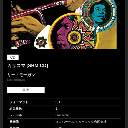
CD
カリスマ [SHM-CD]
リー・モーガン
Lee Morgan
限 定
フォーマット
CD
組み枚数
1
レーベル
Blue Note
発売元
ユニバーサル ミュージック合同会社