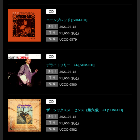
CD
コーンブレッド [SHM-CD]
発売日
2021.08.18
価 格
¥1,650 (税込)
品 番
UCCQ-9579
CD
デライトフリー +4 [SHM-CD]
発売日
2021.08.18
価 格
¥1,650 (税込)
品 番
UCCQ-9580
CD
ザ・シックスス・センス（第六感） +3 [SHM-CD]
発売日
2021.08.18
価 格
¥1,650 (税込)
品 番
UCCQ-9582