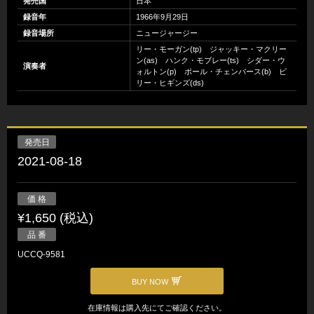
発売国
日本
録音年
1966年9月29日
録音場所
ニュージャージー
リー・モーガン(tp) ジャッキー・マクリー
ン(as) ハンク・モブレー(ts) シダー・ウ
演奏者
ォルトン(p) ポール・チェンバース(b) ビ
リー・ヒギンズ(ds)
発売日
2021-08-18
価 格
¥1,650 (税込)
品 番
UCCQ-9581
BUY NOW
在庫情報は購入先にてご確認ください。