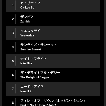
カ・リー・ソ
1
Ca-Lee So
ザンビア
2
Zambia
イエスタデイ
3
Yesterday
サンライズ・サンセット
4
Sunrise Sunset
ナイト・フライト
5
Nite Flite
ザ・デライトフル・デジー
6
The Delightful Deggie
ニード・アイ？
7
Need I ?
フィレ・オブ・ソウル（ホッピン・ジョン）
8
Filet of Soul (Hoppin' John)