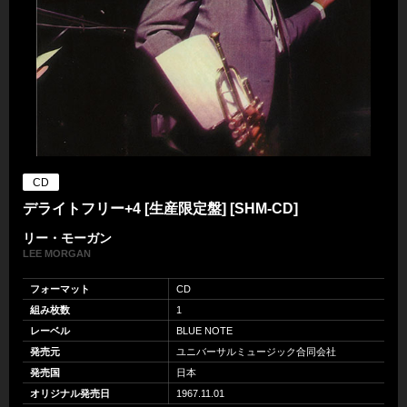
CD
デライトフリー+4 [生産限定盤] [SHM-CD]
リー・モーガン
LEE MORGAN
フォーマット
CD
組み枚数
1
レーベル
BLUE NOTE
発売元
ユニバーサルミュージック合同会社
発売国
日本
オリジナル発売日
1967.11.01