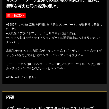
マスター・テープ倉庫での長い眠りを解かれ、世界に
衝撃を与えた幻の名演の数々。
国内初CD化
●1985年に本格的活動を再開した「新生ブルーノート」が最初期に発掘し
た一枚。
●人気盤『デライトフリー』『カリスマ』に続く作品。
●タイトル曲は＜ザ・サイドワインダー＞の延長線上にあるオリジナル・
ナンバー。
①巡礼者のおかしな農園 ②ザ・ラジャー ③イズ・ザット・ソー ④デイヴ
ィサンバ ⑤そして今は ⑥ワンス・イン・ア・ライフタイム
リー・モーガン(tp)／ハンク・モブレー(ts)／シダー・ウォルトン(p)／ポー
ル・チェンバース(b)／ビリー・ヒギンズ(ds)
●1966年11月29日録音
内容
☆ブルーノート・ ザ・マスターワークス シリーズ