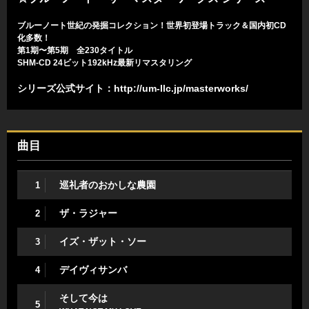
ブルーノート世紀の発掘コレクション！世界初登場トラック＆国内初CD
化多数！
第1期〜第5期 全230タイトル
SHM-CD 24ビット192kHz最新リマスタリング
シリーズ公式サイト：
http://um-llc.jp/masterworks/
曲目
巡礼者のおかしな農園
1
ザ・ラジャー
2
イズ・ザット・ソー
3
デイヴィサンバ
4
そして今は
5