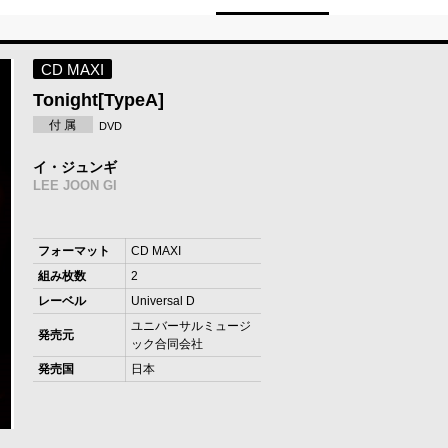
CD MAXI
Tonight[TypeA]
付 属
DVD
イ・ジュンギ
LEE JOON GI
フォーマット
CD MAXI
組み枚数
2
レーベル
Universal D
ユニバーサルミュージ
発売元
ック合同会社
発売国
日本