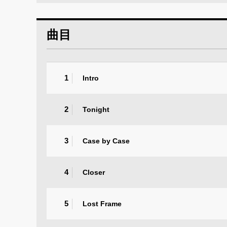
曲目
1
Intro
2
Tonight
3
Case by Case
4
Closer
5
Lost Frame