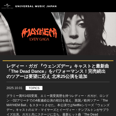
レディー・ガガ 『ウェンズデー』キャストと最新曲
「The Dead Dance」をパフォーマンス！完売続出
のツアーは要望に応え 北米25公演を追加
2025.10.01
TOPICS
グラミー賞®14回受賞、エミー賞受賞歴を持つレディー・ガガが、ロンド
ン・O2アリーナでの4夜連続公演の初日を迎え、英国／欧州ツアー「The
MAYHEM Ball」をスタートさせた。本公演ではNetflixシリーズ『ウェンズ
デー』キャストのエマ・マイヤーズとイーヴィー・テンプルトンがサプラ
イズ出演。ガガと共にステージに立ち、最新ヒット曲「The Dead