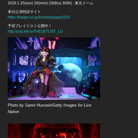
2026.1.25(sun) 26(mon) 29(thu) 30(fri) : 東京ドーム
来日公演特設サイト
https://hipjpn.co.jp/live/ladygaga2026
予習プレイリスト公開中！
http://umj.lnk.to/THESETLIST_LG
Photo by Samir Hussein/Getty Images for Live
Nation