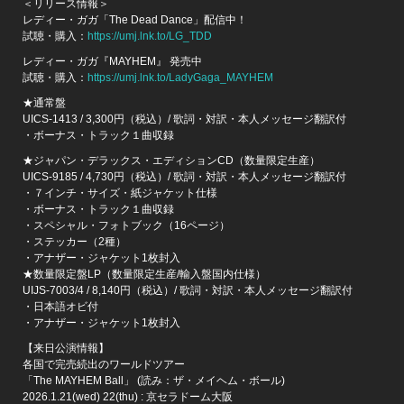
＜リリース情報＞
レディー・ガガ「The Dead Dance」配信中！
試聴・購入：
https://umj.lnk.to/LG_TDD
レディー・ガガ『MAYHEM』 発売中
試聴・購入：
https://umj.lnk.to/LadyGaga_MAYHEM
★通常盤
UICS-1413 / 3,300円（税込）/ 歌詞・対訳・本人メッセージ翻訳付
・ボーナス・トラック１曲収録
★ジャパン・デラックス・エディションCD（数量限定生産）
UICS-9185 / 4,730円（税込）/ 歌詞・対訳・本人メッセージ翻訳付
・７インチ・サイズ・紙ジャケット仕様
・ボーナス・トラック１曲収録
・スペシャル・フォトブック（16ページ）
・ステッカー（2種）
・アナザー・ジャケット1枚封入
★数量限定盤LP（数量限定生産/輸入盤国内仕様）
UIJS-7003/4 / 8,140円（税込）/ 歌詞・対訳・本人メッセージ翻訳付
・日本語オビ付
・アナザー・ジャケット1枚封入
【来日公演情報】
各国で完売続出のワールドツアー
「The MAYHEM Ball」 (読み：ザ・メイヘム・ボール)
2026.1.21(wed) 22(thu) : 京セラドーム大阪