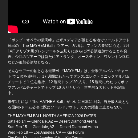
「ポップ・オペラの最高峰」と米メディアが報じる各地でソールドアウト
続出の「The MAYHEM Ball」ツアー。ガガは、ファンの要望に応え、2月
14日アリゾナ州グレンデールを皮切りにさらに25公演追加することを発
表。今回のツアーでは新たにアトランタ、オースティン、ワシントンD.C.
などが追加公演地となる。
そんなツアーの軸となる最新AL『MAYHEM』は、全米アルバム・チャー
ト で 1 位を獲得し、17 週間にわたってダンス/エレクトロニックアルバム
チャートで 1 位を維持、12 週間トップ 20 入り、15 週間にわたってポッ
プアルバムチャートでトップ 10 入りという、世界的な大ヒットを記録
中。
来年1月には「The MAYHEM Ball」がついに日本に上陸。自身最大級とな
る国内6ドーム公演は既にソールドアウト。ガガの躍進は止まらない。
THE MAYHEM BALL NORTH AMERICA 2026 DATES
Sat Feb 14 — Glendale, AZ — Desert Diamond Arena
Sun Feb 15 — Glendale, AZ — Desert Diamond Arena
Wed Feb 18 — Los Angeles, CA — Kia Forum
Thu Feb 19 — Los Angeles, CA — Kia Forum