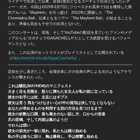
ライナーで出演して以来、自身2度目となるコーチェラ出演となったレデ
ィー・ガガ。今回は2025年3月7日にリリースされ英米で1位を獲得した新
作アルバム『Mayhem』を引っ提げ、2022年に開催した「The
Chromatica Ball」以来となるツアー「The Mayhem Ball」が始まることも
あり、準備も気合も十分での出演となtった。
このコンサートは、現地、そしてYouTubeの配信を見ていたファンやメデ
ィアからも“ガガチェラ/GAGACHELLA”だとして大絶賛を受けるパフォー
マンスとなった。
また、この公演のセットリストがプレイリストとして公開されている
（
https://umj.lnk.to/LadyGagaCoachella
）。
定刻を少し過ぎたころ、会場全体にガガ自身の声による次のようなアナウ
ンスが響きわたった。
これは騒乱(MAYHEM)のマニフェスト
大きく目を見開き、怒りに満ちた女主人が私の前に立っている
彼女の右手には杖、左足にはギプス
彼女は言う 気をつけなさい 心の中の混沌は決してなくならない
あなたが求めるものを利用する別の方法を見つけるまで
彼女の妖艶な口調、落ち着きのない話し方、口からの音楽
爪の悲鳴、そして内面は嵐のようだ
それらは煩い
彼女の栄光が一挙に現れ、私たちは踊り始める
私の手は後ろに回り、胸は爆発し、手は痙攣し始める