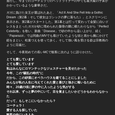
進行し、今までのコーチェラでのヘッドライナーの中でも最大級の予算が
かかっているような豪華さだ。
ガガに負けた女王が運ばれたあと、「Act II: And She Fell Into a Gothic
Dream（第2幕：そして彼女はゴシックの夢に落ちた）」とスクリーンに
表示され、第2幕がスタートした。第1幕とは打って変わって金髪に白いド
レスをまとったガガが砂に埋められた骸骨の隣に横たわりながら「Perfect
Celebrity」を歌い、新曲「Disease」で砂の中から這い上がり、続く
「Paparazzi」では同曲のMVでも着けていたような頭と肩から腕にかけて
鎧をまとい、松葉づえを使って歩く。そして強い風を受ける姿は宗教画の
ように荘厳だ。
そして、今夜初めての長いMCで観客に次のように語りかけた。
とても愛しています
とても愛しています
私はみんなにロマンチックなジェスチャーを見せたかった
今年、この“騒乱の時代”に
だから、この砂漠にオペラハウスを建てることにしました
みんなが私の人生に与えてくれた愛と喜びと強さに報いるために
時々、20歳の頃に夢の中に入ったような気がする
それ以来、ずっと夢の中にいて、目を覚ましたいかどうかもわからなかっ
た
だって、もしそこにいなかったら？
コーチェラ！
愛する人を探していた
観客の中にいる人を