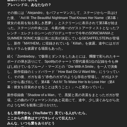
アレハンドロ、あなたなの？
その後には「Alejandro」をパフォーマンスして、ステージから一旦はけ
た後、「Act III: The Beautiful Nightmare That Knows Her Name（第3幕：
彼女の名前を知る美しき悪夢）」とスクリーンに表示されて第3幕が始ま
った。ステージの中央には、今夜の唯一のゲストアーティストとなったフ
レンチ・エレクトロシーンのプロデューサーで今年のSONICMANIA と
SUMMER SONIC大阪公演に出演が決定しているGESAFFELSTEINが登場
し、新作『MAYHEM』に収録されている「Killah」を披露。途中にはガガ
自らドラムを披露する場面もあった。
続く「Zombieboy」で骸骨とダンスをしたあとには、髑髏で彩られたキー
ボードの弾き語りにて、Spotifyのチャートで歴代最長1位の記録を今も伸
ばし続けているブルーノ・マーズとの「Die With A Smile」を一人で演奏
し、新作収録のミッドバラード「How Bad Do U Want Me」にうつってい
く。その後、ガガを追う“赤色のガガ”のような存在が登場し、ガガはステ
ージから逃げ出して、第4幕「Act IV: To Wake Her Is to Lose Her（第4
幕：彼女を目覚めさせることは失うこと）」へと変わっていく。
新作収録曲「Shadow of a Man」で、黒髪と黒の衣裳をまとったガガが登
場。この曲のパフォーマンスのあと花道にて、途中、少し涙ぐみながら次
のようなMCを観客に語りかけた。
もし世界中から（YouTubeで）見ている人がいたら、
ここからの景色はマジでキレイって伝えたい
みんな、いつも愛をありがとう