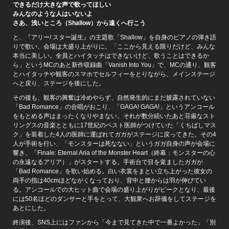
できるだけ大きな声で歌ってほしい
みんなのような人はいないよ
さあ、浅いところ（Shallow）から遠くへ行こう
と、『アリー/ スター誕生』の主題歌「Shallow」を自身のピアノの弾き語
りで歌い、会場は大盛り上がりに。「ここから見える限りだけど、みんな
本当に美しい。全員とハイタッチはできないけど、歌うことはできるか
ら」というMCのあと新作収録曲「Vanish Into You」で、MCの通り、観客
とハイタッチや観客のスマホでセルフィーをとりながら、メインステージ
へと戻り、ステージを後にした。
その後も、観客の興奮は冷めやらず、自然発生的にまだ披露されていない
「Bad Romance」の合唱がおこり、「GAGA! GAGA!」というアンコール
をもとめる声はまったくなりやまない。それが数分続いたあと荘厳なスト
リングスの音楽とともに17世紀のペスト医師がつけていた「くちばしマス
ク」を装着した4人の医師に運ばれてガガがステージに戻ってきた。その4
人が手術を行い、「モンスターは死なない」というガガ自身の声が会場に
響き、「Finale: Eternal Aria of the Monster Heart（終幕：モンスターの心
の永遠なるアリア）」がスタートする。手術台で目を覚ましたガガが
「Bad Romance」を歌い始める。白い衣裳をまとい立ち上がった彼女の
両手の指は40cmほどながくなっており、背中と腰からは羽が伸びてい
る。アンコールでの大ヒット曲で会場の盛り上がりがピークとなり、最後
には50名ほどのダンサーと手をとって、大観衆へお辞儀をしてステージを
あとにした。
終演後、SNS上にはファンから「今まで見てきた中で一番よかった」「別