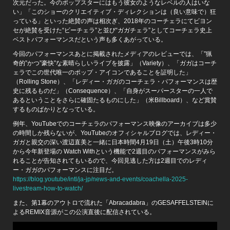
次元だった。今のポップスターにはもう彼女のようなレベルの人はいな
い」「このショーのクリエイティブ・ディレクションは（良い意味で）狂
っている」といった絶賛の声は相次ぎ、2018年のコーチェラにてビヨン
セが絶賛を受けた“ビーチェラ”と並び“ガガチェラ”としてコーチェラ史上
ベストパフォーマンスだという声も多くあがっている。
今回のパフォーマンスあとに掲載されたメディアのレビューでは、「”猟
奇的”かつ”豪快”な素晴らしいライブを披露」（Variety）、「ガガはコーチ
ェラでこの世代唯一のポップ・アイコンであることを証明した」
（Rolling Stone）、「レディー・ガガのコーチェラ・パフォーマンスは歴
史に残るものだ」（Consequence）、「自身がスーパースターの一人で
あるということをさらに確固たるものにした」（米Billboard）、など賞賛
するものばかりとなっている。
例年、YouTubeでのコーチェラのパフォーマンス映像のアーカイブは多少
の時間しか残らないが、YouTubeのオフィシャルブログでは、レディー・
ガガと親交の深い渡辺直美と一緒に日本時間4月19日（土）午後3時10分
から今年新登場の Watch Withという機能で2週目のパフォーマンスがみら
れることが告知されてもいるので、今回見逃した方は2週目でのレディ
ー・ガガのパフォーマンスに注目だ。
https://blog.youtube/intl/ja-jp/news-and-events/coachella-2025-
livestream-how-to-watch/
また、第1幕のアウトロで流れた「Abracadabra」のGESAFFELSTEINに
よるREMIX音源がこの公演直後に配信されている。