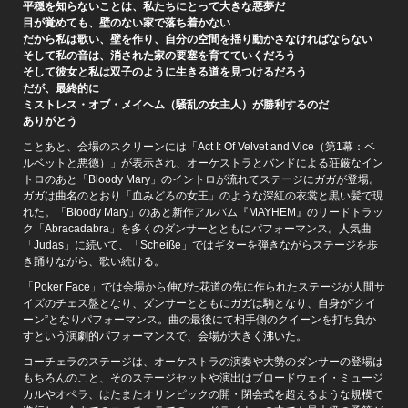
平穏を知らないことは、私たちにとって大きな悪夢だ
目が覚めても、壁のない家で落ち着かない
だから私は歌い、壁を作り、自分の空間を揺り動かさなければならない
そして私の音は、消された家の要塞を育てていくだろう
そして彼女と私は双子のように生きる道を見つけるだろう
だが、最終的に
ミストレス・オブ・メイヘム（騒乱の女主人）が勝利するのだ
ありがとう
ことあと、会場のスクリーンには「Act I: Of Velvet and Vice（第1幕：ベ
ルベットと悪徳）」が表示され、オーケストラとバンドによる荘厳なイン
トロのあと「Bloody Mary」のイントロが流れてステージにガガが登場。
ガガは曲名のとおり「血みどろの女王」のような深紅の衣裳と黒い髪で現
れた。「Bloody Mary」のあと新作アルバム『MAYHEM』のリードトラッ
ク「Abracadabra」を多くのダンサーとともにパフォーマンス。人気曲
「Judas」に続いて、「Scheiße」ではギターを弾きながらステージを歩
き踊りながら、歌い続ける。
「Poker Face」では会場から伸びた花道の先に作られたステージが人間サ
イズのチェス盤となり、ダンサーとともにガガは駒となり、自身が“クイ
ーン”となりパフォーマンス。曲の最後にて相手側のクイーンを打ち負か
すという演劇的パフォーマンスで、会場が大きく沸いた。
コーチェラのステージは、オーケストラの演奏や大勢のダンサーの登場は
もちろんのこと、そのステージセットや演出はブロードウェイ・ミュージ
カルやオペラ、はたまたオリンピックの開・閉会式を超えるような規模で