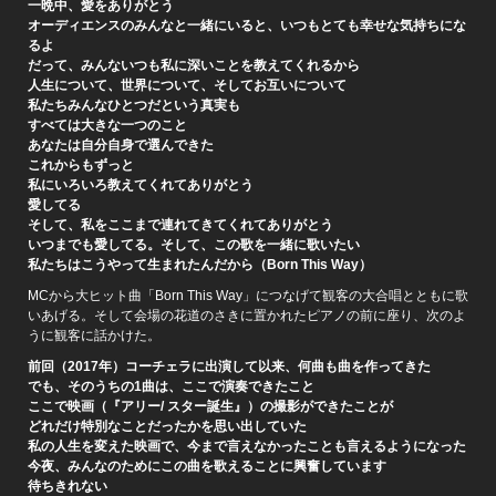
一晩中、愛をありがとう
オーディエンスのみんなと一緒にいると、いつもとても幸せな気持ちにな
るよ
だって、みんないつも私に深いことを教えてくれるから
人生について、世界について、そしてお互いについて
私たちみんなひとつだという真実も
すべては大きな一つのこと
あなたは自分自身で選んできた
これからもずっと
私にいろいろ教えてくれてありがとう
愛してる
そして、私をここまで連れてきてくれてありがとう
いつまでも愛してる。そして、この歌を一緒に歌いたい
私たちはこうやって生まれたんだから（Born This Way）
MCから大ヒット曲「Born This Way」につなげて観客の大合唱とともに歌
いあげる。そして会場の花道のさきに置かれたピアノの前に座り、次のよ
うに観客に話かけた。
前回（2017年）コーチェラに出演して以来、何曲も曲を作ってきた
でも、そのうちの1曲は、ここで演奏できたこと
ここで映画（『アリー/ スター誕生』）の撮影ができたことが
どれだけ特別なことだったかを思い出していた
私の人生を変えた映画で、今まで言えなかったことも言えるようになった
今夜、みんなのためにこの曲を歌えることに興奮しています
待ちきれない