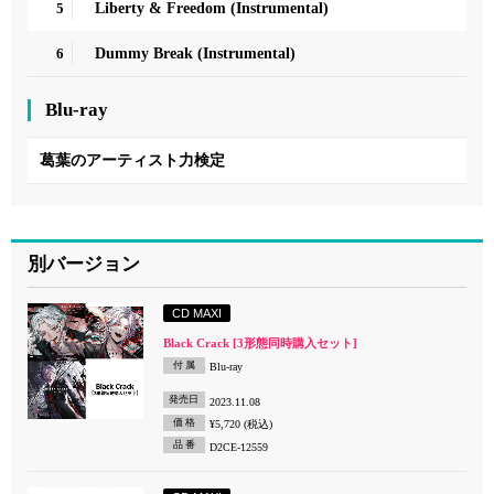
5
Liberty & Freedom (Instrumental)
6
Dummy Break (Instrumental)
Blu-ray
葛葉のアーティスト力検定
別バージョン
CD MAXI
Black Crack [3形態同時購入セット]
付 属
Blu-ray
発売日
2023.11.08
価 格
¥5,720 (税込)
品 番
D2CE-12559