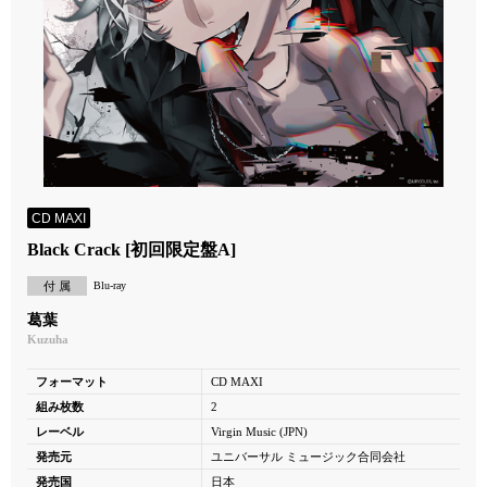
CD MAXI
Black Crack [初回限定盤A]
付 属
Blu-ray
葛葉
Kuzuha
フォーマット
CD MAXI
組み枚数
2
レーベル
Virgin Music (JPN)
発売元
ユニバーサル ミュージック合同会社
発売国
日本