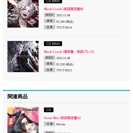
CD MAXI
Black Crack [初回限定盤B]
発売日
2023.11.08
価 格
¥2,200 (税込)
品 番
TYCT-39214
CD MAXI
Black Crack [通常盤・初回プレス]
発売日
2023.11.08
価 格
¥1,320 (税込)
品 番
TYCT-39215
関連商品
CD
Sweet Bite [初回限定盤A]
付 属
Blu-ray