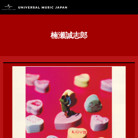
楠瀬誠志郎