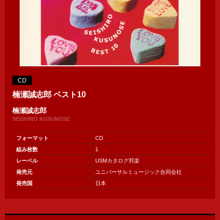
CD
楠瀬誠志郎 ベスト10
楠瀬誠志郎
SEISHIRO KUSUNOSE
フォーマット
CD
組み枚数
1
レーベル
USMカタログ邦楽
発売元
ユニバーサルミュージック合同会社
発売国
日本