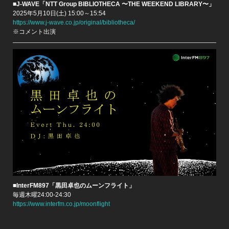
■J-WAVE「NTT Group BIBLIOTHECA 〜THE WEEKEND LIBRARY〜」
2025年5月10日(土) 15:00～15:54
https://www.j-wave.co.jp/original/bibliotheca/
※コメント出演
■InterFM897「黒田卓也のムーンフライト」
毎週木曜24:00-24:30
https://www.interfm.co.jp/moonflight