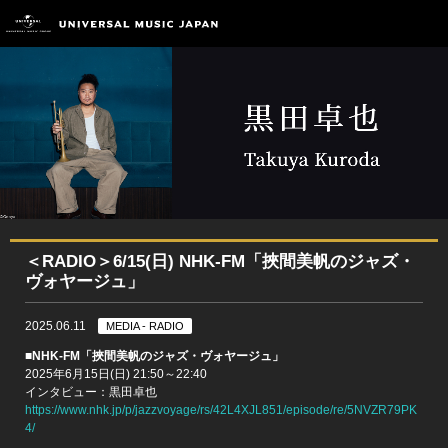
＜RADIO＞6/15(日) NHK-FM「挾間美帆のジャズ・
ヴォヤージュ」
2025.06.11
MEDIA - RADIO
■NHK-FM「挾間美帆のジャズ・ヴォヤージュ」
2025年6月15日(日) 21:50～22:40
インタビュー：黒田卓也
https://www.nhk.jp/p/jazzvoyage/rs/42L4XJL851/episode/re/5NVZR79PK
4/