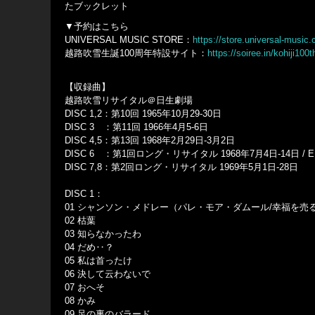
たブックレット
▼予約はこちら
UNIVERSAL MUSIC STORE：
https://store.universal-music
越路吹雪生誕100周年特設サイト：
https://soiree.in/kohiji100t
【収録曲】
越路吹雪リサイタル＠日生劇場
DISC 1,2：第10回 1965年10月29-30日
DISC 3 ：第11回 1966年4月5-6日
DISC 4,5：第13回 1968年2月29日-3月2日
DISC 6 ：第1回ロング・リサイタル 1968年7月4日-14日
DISC 7,8：第2回ロング・リサイタル 1969年5月1日-28日
DISC 1：
01 シャンソン・メドレー（パレ・モア・ダムール/幸福を売
02 枯葉
03 知らなかったわ
04 だめ‥？
05 私は首ったけ
06 決して云わないで
07 おへそ
08 かみ
09 足の裏のバラード