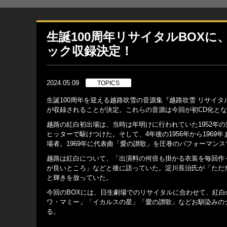
生誕100周年リサイタルBOX
ック収録決定！
2024.05.09
TOPICS
生誕100周年を迎える越路吹雪の音源集『越路吹雪 リサイタル1
が収録されることが決定。これらの音源は今回が初CD化と
越路の紅白初出場は、当時は年明けに行われていた1952年
ヒッターで駆けつけた。そして、4年後の1956年から196
場者。1969年に代表曲「愛の讃歌」を圧巻のパフォーマン
越路は紅白について、「出演料の何倍も掛かる衣装を毎回作
が良いところ」などと後に語っていた。淀川長治氏が「ただ
と輝きを放っていた。
今回のBOXには、日生劇場でのリサイタルに合わせて、紅白
ワ・マミー」「イカルスの星」「愛の讃歌」などお馴染みのナ
る。