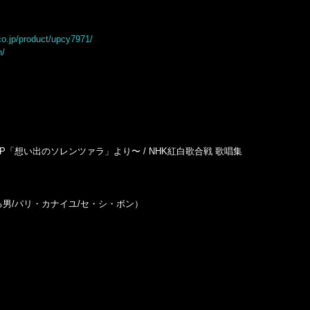
.co.jp/product/upcy7971/
h/
 / EP「想い出のソレンツァラ」より〜 / NHK紅白歌合戦 歌唱集
る男/パリ・カナイユ/セ・シ・ボン）