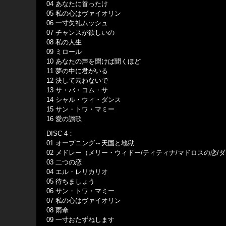
04 あなたに首ったけ
05 私の心はヴァイオリン
06 一寸失礼ムッシュ
07 チャンスが欲しいの
08 私の人生
09 ミロール
10 あなたの声を聞けば聞くほど
11 夢の中に君がいる
12 決して云わないで
13 サ・バ・コム・サ
14 シャル・ウィ・ダンス
15 サン・トワ・マミー
16 愛の讃歌
DISC 4：
01 オープニング～天国と地獄
02 メドレー（メリー・ウィドー/ティティナ/マドロスの恋/
03 二つの恋
04 エル・レリカリオ
05 待ちましょう
06 サン・トワ・マミー
07 私の心はヴァイオリン
08 雨傘
09 一寸おたずねします