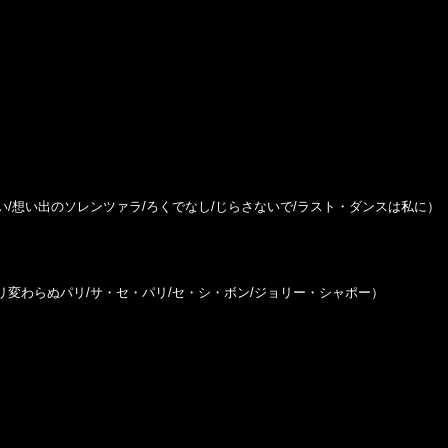
逢い/想い出のソレンツァラ/ろくでなし/じらさないで/ラスト・ダンスは私に）
パリ変わらぬパリ/サ・セ・パリ/セ・シ・ボン/ジョリー・シャポー）