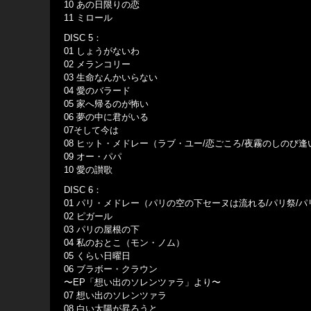
10 あの日限りの恋
11 ミロール
DISC 5：
01 しょうがないわ
02 メランコリー
03 生命なんかいらない
04 愛のバラード
05 家へ帰るのが怖い
06 夢の中に君がいる
07そして今は
08 ヒット・メドレー（ラブ・ユー/恋ごころ/夜霧のしのび
09 オー・パパ
10 愛の讃歌
DISC 6：
01 パリ・メドレー（パリの空の下セーヌは流れる/パリ祭/
02 ピガール
03 パリの屋根の下
04 私のおとこ（モン・ノム）
05 くらい日曜日
06 ブラボー・クラウン
〜EP「想い出のソレンツァラ」より〜
07 想い出のソレンツァラ
08 白い太陽が昇ろうと