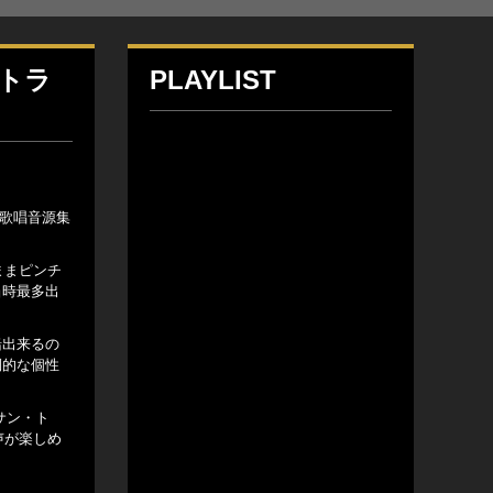
・トラ
PLAYLIST
の歌唱音源集
ままピンチ
当時最多出
緒出来るの
倒的な個性
サン・ト
声が楽しめ