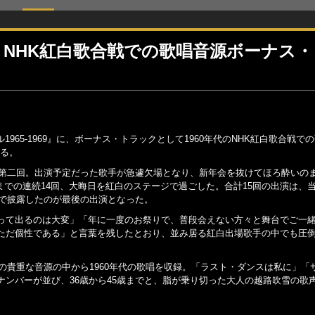
に、NHK紅白歌合戦での歌唱音源ボーナス
965-1969』に、ボーナス・トラックとして1960年代のNHK紅白歌合戦で
なる。
の第二回。出演予定だった歌手が急遽欠場となり、新年会を抜けてほろ酔いの
9年までの連続14回、大晦日を紅白のステージで過ごした。合計15回の出演は、
スで披露したのが最後の出演となった。
って出るのは大変」「年に一度のお祭りで、普段会えない方々と舞台でご一
ただ個性である」と言葉を残したとおり、並み居る紅白出場歌手の中でも圧
の貴重な音源の中から1960年代の歌唱を収録。「ラスト・ダンスは私に」「
ンバーが並び、36歳から45歳までと、脂が乗り切った大人の越路吹雪の歌