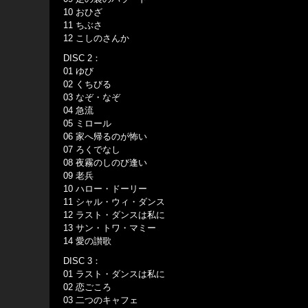
10 おひざ
11 ちぶさ
12 こしのさんか
DISC 2：
01 ゆび
02 くちびる
03 なぞ・なぞ
04 急流
05 ミロール
06 家へ帰るのが怖い
07 ろくでなし
08 夜霧のしのび逢い
09 老兵
10 ハロー・ドーリー
11 シャル・ウィ・ダンス
12 ラスト・ダンスは私に
13 サン・トワ・マミー
14 愛の讃歌
DISC 3：
01 ラスト・ダンスは私に
02 恋ごころ
03 二つのキャフェ