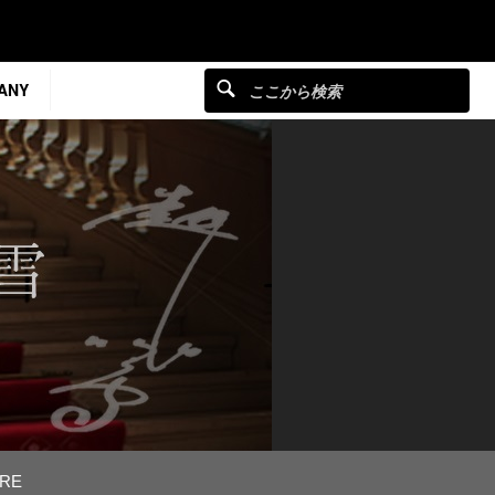
ANY
RE