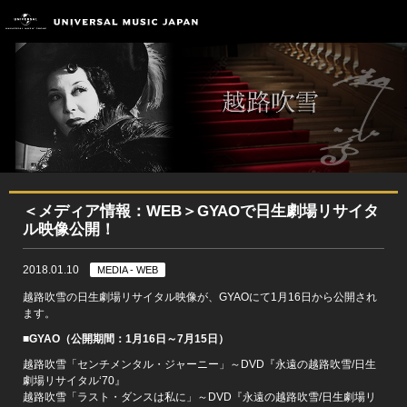
＜メディア情報：WEB＞GYAOで日生劇場リサイタ
ル映像公開！
2018.01.10
MEDIA - WEB
越路吹雪の日生劇場リサイタル映像が、GYAOにて1月16日から公開され
ます。
■GYAO（公開期間：1月16日～7月15日）
越路吹雪「センチメンタル・ジャーニー」～DVD『永遠の越路吹雪/日生
劇場リサイタル‘70』
越路吹雪「ラスト・ダンスは私に」～DVD『永遠の越路吹雪/日生劇場リ