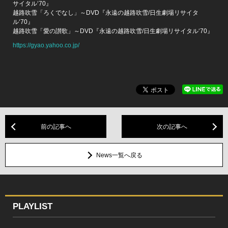
サイタル‘70』
越路吹雪「ろくでなし」～DVD『永遠の越路吹雪/日生劇場リサイタ
ル‘70』
越路吹雪「愛の讃歌」～DVD『永遠の越路吹雪/日生劇場リサイタル‘70』
https://gyao.yahoo.co.jp/
前の記事へ
次の記事へ
News一覧へ戻る
PLAYLIST