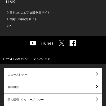
LINK
日本コロムビア 越路吹雪サイト
生誕100年記念サイト
X
レーベル
USM JAPAN
ジャンル
邦楽
ニュースレター
会社概要
個人情報 | クッキーポリシー