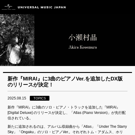
新作『MIRAI』に3曲のピアノVer.を追加したDX版
のリリースが決定！
2025.08.15
TOPICS
新作『MIRAI』に3曲のソロ・ピアノ・トラックを追加した『MIRAI』
[Digital Deluxe] のリリースが決定し、「Atlas (Piano Version)」が先行配
信されている。
新たに追加されるのは、アルバム収録曲から「Atlas」「Under The Starry
Sky」「Ongaku」のソロ・ピアノVer.。それぞれトム・アダムス、ホリ