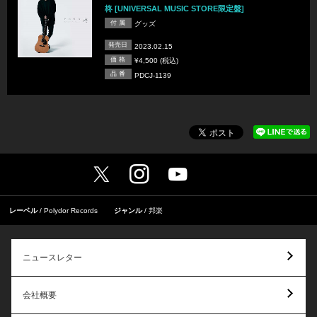
柊 [UNIVERSAL MUSIC STORE限定盤]
付 属
グッズ
発売日
2023.02.15
価 格
¥4,500 (税込)
品 番
PDCJ-1139
レーベル
Polydor Records
ジャンル
邦楽
ニュースレター
会社概要