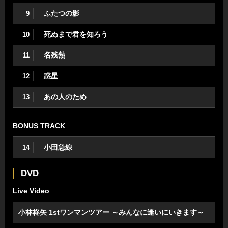
ふたつの影
9
死ぬまで君を知ろう
10
名残熱
11
惑星
12
あの人のため
13
BONUS TRACK
小田急線
14
DVD
Live Video
小林柊矢 1stワンマンツアー ～みんなに逢いにいきます～