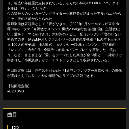
り、幅広い年齢層に支持されている。そんな小林の1st Full Alubm。タイ
トルは『柊』。(ひいらぎ)
今の等身大のシンガーソングライター小林柊矢が詰まったアルバムだから
こそ、彼の名前からとられた。
収録楽曲は表題曲として「愛がなきゃ」(2023年1月クールテレビ東京 金
曜8時のドラマ「今野敏サスペンス 機捜235×強行犯係 樋口顕」主題歌)と
いう愛をテーマに制作され、大好評のデビュー配信シングル「君のいない
初めての冬」(ABEMAオリジナルシリーズ新作恋愛番組『私の年下王子さ
ま 100人の王子編』挿入歌)や、かわいい一目惚れソングとして話題の
「レンズ」、今年1月に全国ラジオ局のパワープレイを席巻した「笑お
う」など、さまざまな『愛』をテーマにした楽曲が全13曲と、一発録りで
制された「小田急線」がボーナストラックとして収録されている。
初回限定盤には、昨年6月行われた『1st ワンマンツアー東京公演』の映像
が収録さえており、小林の感情的なライブが堪能できる。
【初回限定盤】
●CD+DVD
曲目
CD