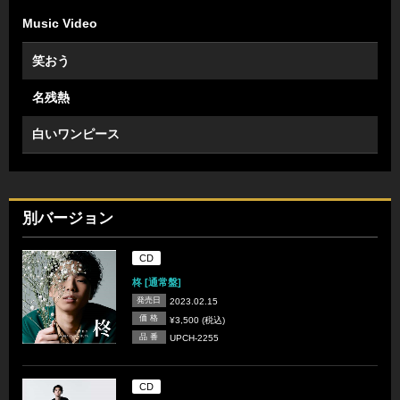
Music Video
笑おう
名残熱
白いワンピース
別バージョン
CD
柊 [通常盤]
発売日
2023.02.15
価 格
¥3,500 (税込)
品 番
UPCH-2255
CD