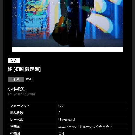
CD
柊 [初回限定盤]
付 属
DVD
小林柊矢
Touya Kobayashi
フォーマット
CD
組み枚数
2
レーベル
Universal J
発売元
ユニバーサル ミュージック合同会社
発売国
日本