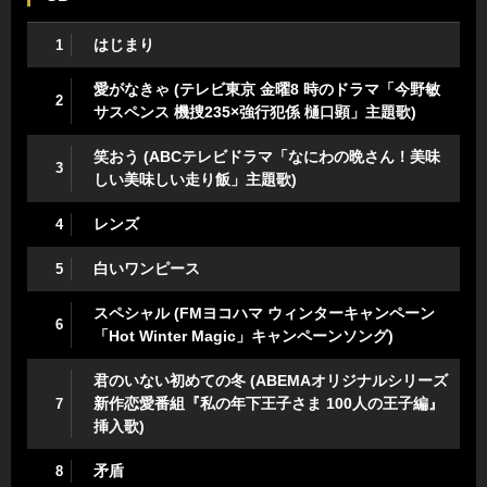
はじまり
1
愛がなきゃ (テレビ東京 金曜8 時のドラマ「今野敏
2
サスペンス 機捜235×強行犯係 樋口顕」主題歌)
笑おう (ABCテレビドラマ「なにわの晩さん！美味
3
しい美味しい走り飯」主題歌)
レンズ
4
白いワンピース
5
スペシャル (FMヨコハマ ウィンターキャンペーン
6
「Hot Winter Magic」キャンペーンソング)
君のいない初めての冬 (ABEMAオリジナルシリーズ
新作恋愛番組『私の年下王子さま 100人の王子編』
7
挿入歌)
矛盾
8