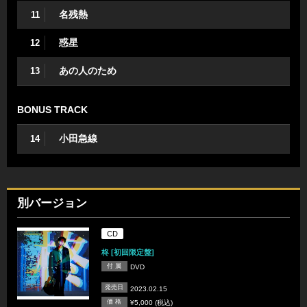
名残熱
11
惑星
12
あの人のため
13
BONUS TRACK
小田急線
14
別バージョン
CD
柊 [初回限定盤]
付 属
DVD
発売日
2023.02.15
価 格
¥5,000 (税込)