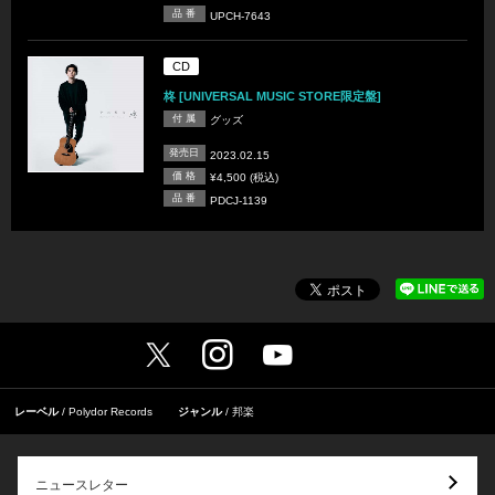
品 番
UPCH-7643
CD
柊 [UNIVERSAL MUSIC STORE限定盤]
付 属
グッズ
発売日
2023.02.15
価 格
¥4,500 (税込)
品 番
PDCJ-1139
レーベル
Polydor Records
ジャンル
邦楽
ニュースレター