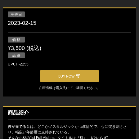
発売日
2023-02-15
価 格
¥3,500 (税込)
品 番
UPCH-2255
BUY NOW
在庫情報は購入先にてご確認ください。
商品紹介
彼が奏でる音は、どこかノスタルジックかつ叙情的で、心に突き刺ささ
り、幅広い年齢層に支持されている。
そんな小林の1st Full Alubm。タイトルは『柊』。(ひいらぎ)