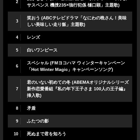
2
サスペンス 機捜235×強行犯係 樋口顕」主題歌)
笑おう (ABCテレビドラマ「なにわの晩さん！美味
3
しい美味しい走り飯」主題歌)
レンズ
4
白いワンピース
5
スペシャル (FMヨコハマ ウィンターキャンペーン
6
「Hot Winter Magic」キャンペーンソング)
君のいない初めての冬 (ABEMAオリジナルシリーズ
新作恋愛番組『私の年下王子さま 100人の王子編』
7
挿入歌)
矛盾
8
ふたつの影
9
死ぬまで君を知ろう
10