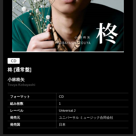
CD
柊 [通常盤]
小林柊矢
Touya Kobayashi
フォーマット
CD
組み枚数
1
レーベル
Universal J
発売元
ユニバーサル ミュージック合同会社
発売国
日本