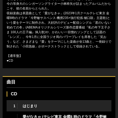
今の等身大のシンガーソングライター小林柊矢が詰まったアルバムだから
こそ、彼の名前からとられた。
収録楽曲は表題曲として「愛がなきゃ」(2023年1月クールテレビ東京 金
曜8時のドラマ「今野敏サスペンス 機捜235×強行犯係 樋口顕」主題歌)と
いう愛をテーマに制作され、大好評のデビュー配信シングル「君のいない
初めての冬」(ABEMAオリジナルシリーズ新作恋愛番組『私の年下王子さ
ま 100人の王子編』挿⼊歌)や、かわいい一目惚れソングとして話題の
「レンズ」、今年1月に全国ラジオ局のパワープレイを席巻した「笑お
う」など、さまざまな『愛』をテーマにした楽曲が全13曲と、一発録りで
制された「小田急線」がボーナストラックとして収録されている。
【通常盤】
●CD
曲目
CD
はじまり
1
愛がなきゃ (テレビ東京 金曜8 時のドラマ「今野敏