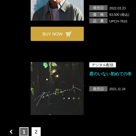
発売日
2022.03.23
価 格
¥3,500 (税込)
品 番
UPCH-7610
BUY NOW
デジタル配信
君のいない初めての冬
発売日
2021.11.24
1
2