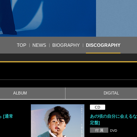
TOP
NEWS
BIOGRAPHY
DISCOGRAPHY
ALBUM
DIGITAL
CD
 [通常
あの頃の自分に会えるな
定盤]
付 属
DVD