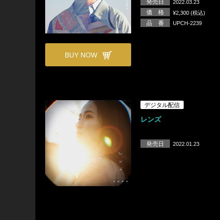
発売日
2022.03.23
価 格
¥2,300 (税込)
品 番
UPCH-2239
BUY NOW
デジタル配信
レンズ
発売日
2022.01.23