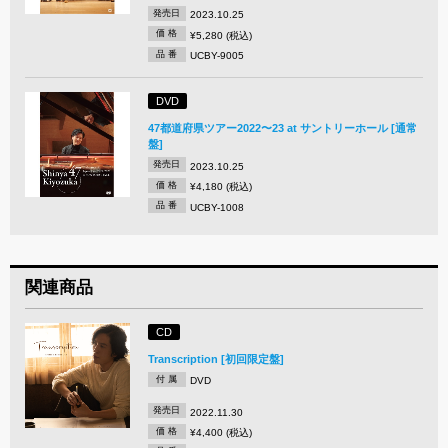
発売日
2023.10.25
価 格
¥5,280 (税込)
品 番
UCBY-9005
DVD
47都道府県ツアー2022〜23 at サントリーホール [通常
盤]
発売日
2023.10.25
価 格
¥4,180 (税込)
品 番
UCBY-1008
関連商品
CD
Transcription [初回限定盤]
付 属
DVD
発売日
2022.11.30
価 格
¥4,400 (税込)