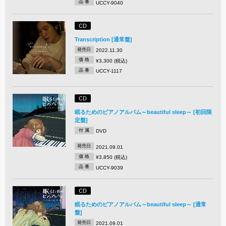
品 番
UCCY-9040
CD
Transcription [通常盤]
発売日
2022.11.30
価 格
¥3,300 (税込)
品 番
UCCY-1117
CD
眠るためのピアノアルバム～beautiful sleep～ [初回限
定盤]
付 属
DVD
発売日
2021.09.01
価 格
¥3,850 (税込)
品 番
UCCY-9039
CD
眠るためのピアノアルバム～beautiful sleep～ [通常
盤]
発売日
2021.09.01