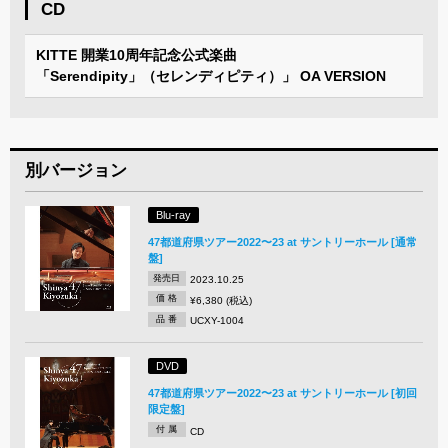
CD
KITTE 開業10周年記念公式楽曲
「Serendipity」（セレンディピティ）」 OA VERSION
別バージョン
Blu-ray
47都道府県ツアー2022〜23 at サントリーホール [通常
盤]
発売日
2023.10.25
価 格
¥6,380 (税込)
品 番
UCXY-1004
DVD
47都道府県ツアー2022〜23 at サントリーホール [初回
限定盤]
付 属
CD