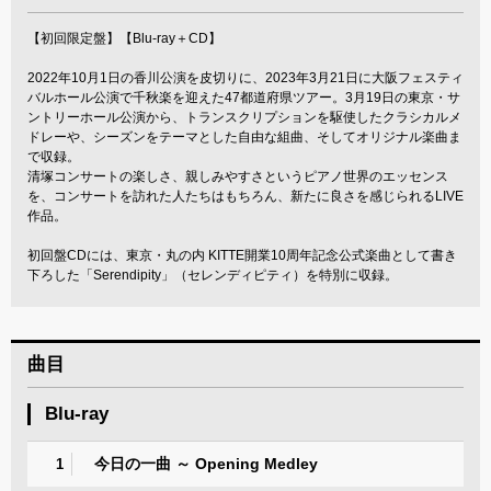
【初回限定盤】【Blu-ray＋CD】
2022年10月1日の香川公演を皮切りに、2023年3月21日に大阪フェスティ
バルホール公演で千秋楽を迎えた47都道府県ツアー。3月19日の東京・サ
ントリーホール公演から、トランスクリプションを駆使したクラシカルメ
ドレーや、シーズンをテーマとした自由な組曲、そしてオリジナル楽曲ま
で収録。
清塚コンサートの楽しさ、親しみやすさというピアノ世界のエッセンス
を、コンサートを訪れた人たちはもちろん、新たに良さを感じられるLIVE
作品。
初回盤CDには、東京・丸の内 KITTE開業10周年記念公式楽曲として書き
下ろした「Serendipity」（セレンディピティ）を特別に収録。
曲目
Blu-ray
今日の一曲 ～ Opening Medley
1