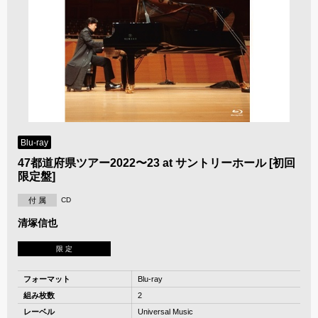
Blu-ray
47都道府県ツアー2022〜23 at サントリーホール [初回
限定盤]
付 属
CD
清塚信也
限 定
フォーマット
Blu-ray
組み枚数
2
レーベル
Universal Music