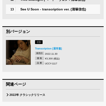
See U Soon - transcription ver. (清塚信也)
13
別バージョン
CD
Transcription [通常盤]
発売日
2022.11.30
価 格
¥3,300 (税込)
品 番
UCCY-1117
関連ページ
2022年 クラシックリリース