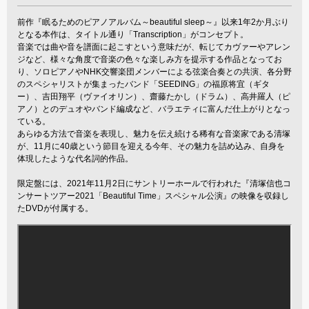
前作『眠るためのピアノアルバム～beautiful sleep～』以来1年2か月ぶり
となる本作は、タイトル通り「Transcription」がコンセプト。
音楽では曲や音を譜面に起こすという意味だが、転じてカヴァーやアレン
ジなど、様々な角度で音楽の色々な楽しみ方を提示する作品となってお
り、ソロピアノやNHK交響楽団メンバーによる弦楽合奏との共演、各分野
のスペシャリストが集まったバンド「SEEDING」の福原将宜（ギタ
ー）、吉田翔平（ヴァイオリン）、齋藤たかし（ドラム）、高井羅人（ピ
アノ）とのデュオやバンド編成など、バラエティに富んだ仕上がりとなっ
ている。
あらゆる方法で音楽を表現し、魅力を伝え続ける稀有な音楽家である清塚
が、11月に40歳という節目を迎える今年、その魅力を詰め込み、自身を
体現したような代名詞的作品。
限定盤には、2021年11月2日にサントリーホールで行われた『清塚信也コ
ンサートツアー2021「Beautiful Time」スペシャル公演』の映像を収録し
たDVDが付属する。