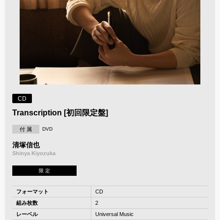
CD
Transcription [初回限定盤]
付 属
DVD
清塚信也
Shinya Kiyozuka
限 定
フォーマット
CD
組み枚数
2
レーベル
Universal Music