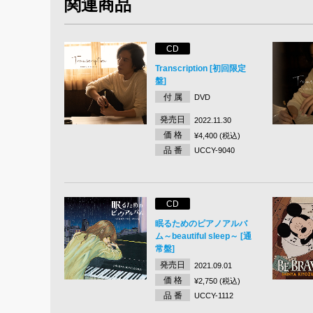
関連商品
CD
Transcription [初回限定
盤]
付 属
DVD
発売日
2022.11.30
価 格
¥4,400 (税込)
品 番
UCCY-9040
CD
眠るためのピアノアルバ
ム～beautiful sleep～ [通
常盤]
発売日
2021.09.01
価 格
¥2,750 (税込)
品 番
UCCY-1112