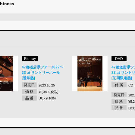
htness
Blu-ray
DVD
47都道府県ツアー2022〜
47都道府県ツ
23 at サントリーホール
23 at サン
[通常盤]
[初回限定盤]
発売日
付 属
2023.10.25
CD
価 格
¥6,380 (税込)
発売日
2023
品 番
UCXY-1004
価 格
¥5,
品 番
UCB