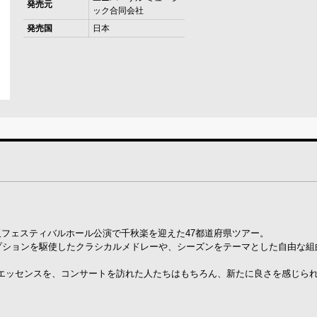
発売元
ック合同会社
発売国
日本
日に大阪フェスティバルホール公演で千秋楽を迎えた47都道府県ツアー。
リプションを駆使したクラシカルメドレーや、シーズンをテーマとした自由な組
ッセンスを、コンサートを訪れた人たちはもちろん、新たに良さを感じられる