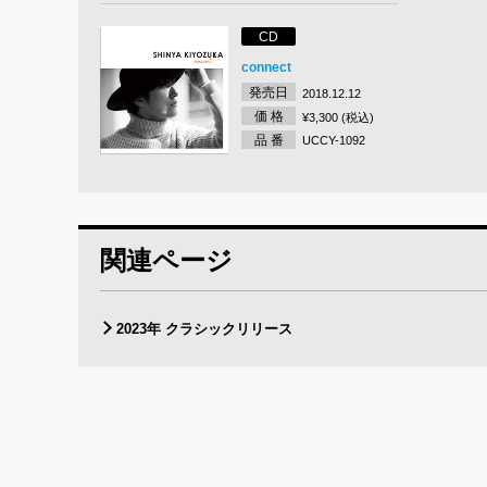
CD
connect
発売日
2018.12.12
価 格
¥3,300 (税込)
品 番
UCCY-1092
関連ページ
2023年 クラシックリリース