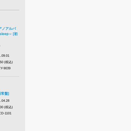
アノアルバ
 sleep～ [初
D
.09.01
850 (税込)
Y-9039
通常盤]
.04.28
000 (税込)
D-1101