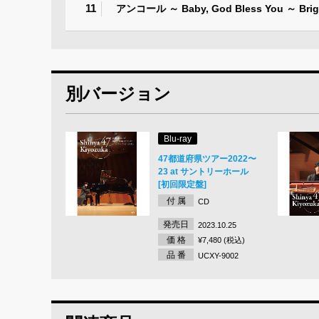
11
アンコール ～ Baby, God Bless You ～ Brig
別バージョン
Blu-ray
47都道府県ツアー2022〜
23 at サントリーホール
[初回限定盤]
付 属
CD
発売日
2023.10.25
価 格
¥7,480 (税込)
品 番
UCXY-9002