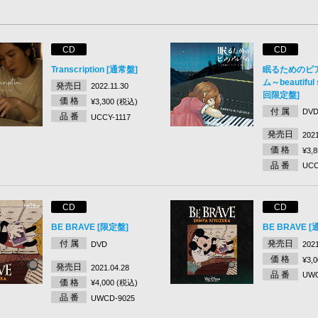
CD
CD
Transcription [通常盤]
眠るためのピ
ム～beautiful
発売日
2022.11.30
回限定盤]
価 格
¥3,300 (税込)
付 属
DV
品 番
UCCY-1117
発売日
2021
価 格
¥3,
品 番
UCC
CD
CD
BE BRAVE [限定盤]
BE BRAVE [
付 属
発売日
DVD
2021
価 格
¥3,
発売日
2021.04.28
品 番
UWC
価 格
¥4,000 (税込)
品 番
UWCD-9025