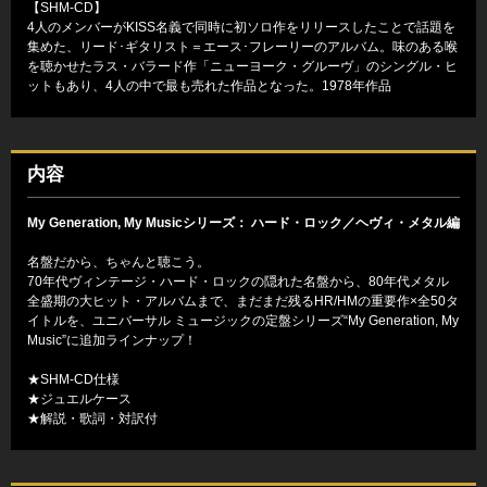
【SHM-CD】
4人のメンバーがKISS名義で同時に初ソロ作をリリースしたことで話題を
集めた、リード･ギタリスト＝エース･フレーリーのアルバム。味のある喉
を聴かせたラス・バラード作「ニューヨーク・グルーヴ」のシングル・ヒ
ットもあり、4人の中で最も売れた作品となった。1978年作品
内容
My Generation, My Musicシリーズ： ハード・ロック／ヘヴィ・メタル編
名盤だから、ちゃんと聴こう。
70年代ヴィンテージ・ハード・ロックの隠れた名盤から、80年代メタル
全盛期の大ヒット・アルバムまで、まだまだ残るHR/HMの重要作×全50タ
イトルを、ユニバーサル ミュージックの定盤シリーズ“My Generation, My
Music”に追加ラインナップ！
★SHM-CD仕様
★ジュエルケース
★解説・歌詞・対訳付