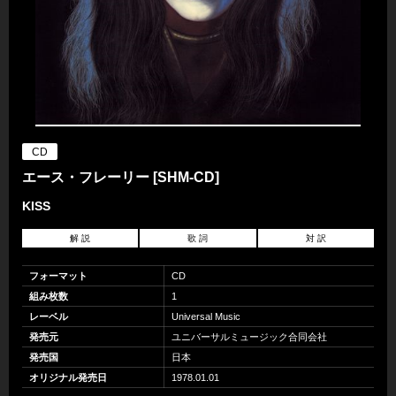
CD
エース・フレーリー [SHM-CD]
KISS
解 説
歌 詞
対 訳
フォーマット
CD
組み枚数
1
レーベル
Universal Music
発売元
ユニバーサルミュージック合同会社
発売国
日本
オリジナル発売日
1978.01.01