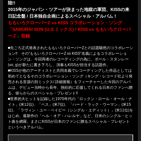
陸!!
2015年のジャパン・ツアーが決まった地獄の軍団、KISSの来
日記念盤 / 日本独自企画によるスペシャル・アルバム！
ももいろクローバーZ vs KISS コラボレーション・ソング
「SAMURAI SON (U.S.ミックス) / KISS vs ももいろクローバ
ーＺ」収録
■先ごろ正式発表されたももいろクローバーZとの話題騒然のコラボレーシ
ョン!! その“ももいろクローバーZ vs KISS”名義によるコラボレーショ
ン・ソングは、今回両者のレコーディングの為に、ポール・スタンレー
(vo, g)が新たに書き下ろし、演奏もKISSが担当する話題作。
■KISSが他のアーティストと共同名義でレコーディングした作品としては
初めてとなるそのコラボレーション・ソング（キング・レコード社より発
売される音源の別ミックス/ 詳細後報）をフィーチャーした今回のアルバ
ムは、デビュー当時から長年、熱狂的に応援してくれる日本のファンへ贈
る、彼らからのスペシャル・プレゼント!!
■世界的大ヒットを記録した1970年代の「ロックン・ロール・オール・ナ
イト」(米12位)、「ベス」(米7位)、「ハード・ラック・ウーマン」(米15
位)、「ラヴィン・ユー・ベイビー（シングル・エディット）」(米11位)を
はじめ、最新作の「ヘル・オア・ハレルヤ」など、日米のシングル・ヒッ
ト曲を網羅。まさにKISSが日本のファンに贈るスペシャル・プレゼント
というべきアルバム。