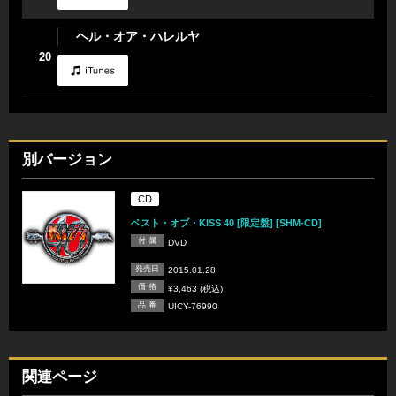
ヘル・オア・ハレルヤ
20
別バージョン
CD
ベスト・オブ・KISS 40 [限定盤] [SHM-CD]
付 属
DVD
発売日
2015.01.28
価 格
¥3,463 (税込)
品 番
UICY-76990
関連ページ