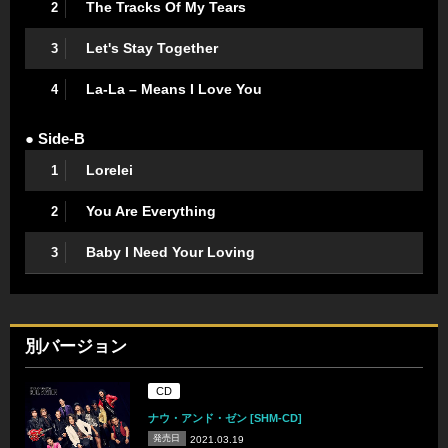
The Tracks Of My Tears
2
Let's Stay Together
3
La-La – Means I Love You
4
● Side-B
Lorelei
1
You Are Everything
2
Baby I Need Your Loving
3
別バージョン
CD
ナウ・アンド・ゼン [SHM-CD]
発売日
2021.03.19