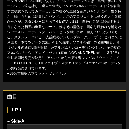
ーション(Soul Station)である。ソウル・ステーションは、当代一流のミュ
ージシャン達を擁し、過去の偉大なR＆B/ソウルのアーティスト達や名曲
群に敬意を表してカバーし、この極めて重要な音楽ジャンルに今日性を持
たせ続けるために結集したバンドだ。このプロジェクトは多くの人々を驚
かせたが、スタンレーにとってR＆B/ソウルは、自身が音楽に傾倒するよ
うになった初期の重要なルーツ。彼はその情熱を、著名な顔触れを揃えた
ツアー＆レコーディング・バンドという形に密かに整えていったのであ
る。スタンレー率いる15人編成のアンサンブル・グループは、これまでに
米国と日本でツアーを実施。そして先頃、ソウルの往年の名曲9曲と、オ
リジナルの新曲5曲を収録したアルバムをレコーディングした。 その初の
アルバム『ナウ・アンド・ゼン』(原題: NOW AND THEN)が、、3月5日に
全世界同時発売が決定!! アルバムからの第１弾シングル「ウー・チャイ
ルド(O-O-H Child)」(※ファイヴ・ステアステップスのカバー)が、デジタ
ル先行発売されています。
●180g重量盤のブラック・ヴァイナル
曲目
LP 1
● Side-A