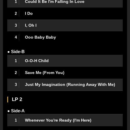
Could It Be I'm Falling In Love
1
I Do
2
I, Oh I
3
Ooo Baby Baby
4
● Side-B
O-O-H Child
1
Save Me (From You)
2
Just My Imagination (Running Away With Me)
3
LP 2
● Side-A
Whenever You're Ready (I'm Here)
1