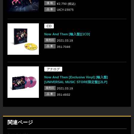
価 格
¥2,750 (税込)
品 番
UICY-15975
CD
Now And Then [輸入盤][1CD]
発売日
2021.03.19
品 番
351-7046
アナログ
Now And Then [Exclusive Vinyl] [輸入盤]
[UNIVERSAL MUSIC STORE限定盤][2LP]
発売日
2021.03.19
品 番
351-4932
関連ページ