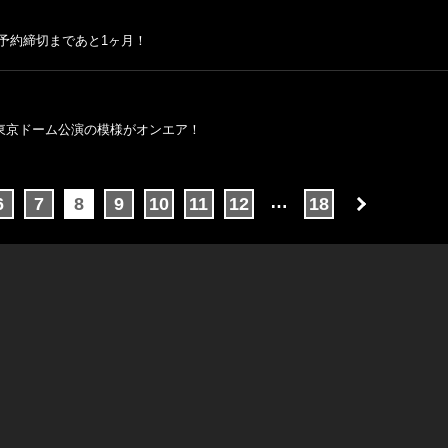
ット 予約締切まであと1ヶ月！
ー＆東京ドーム公演の模様がオンエア！
…
6
7
8
9
10
11
12
18