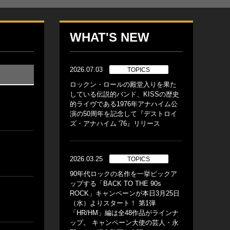
WHAT'S NEW
2026.07.03
TOPICS
ロックン・ロールの殿堂入りを果た
している伝説的バンド、KISSの歴史
的ライヴである1976年アナハイム公
演の50周年を記念して『デストロイ
ズ・アナハイム '76』リリース
2026.03.25
TOPICS
90年代ロックの名作を一挙ピックア
ップする「BACK TO THE 90s
ROCK」キャンペーンが本日3月25日
（水）よりスタート！ 第1弾
「HR/HM」編は全48作品がラインナ
ップ。 キャンペーン大使の芸人・永