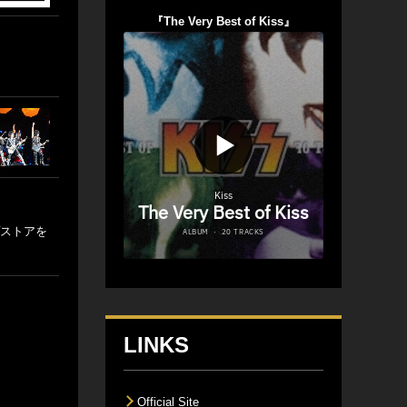
『The Very Best of Kiss』
プストアを
LINKS
Official Site