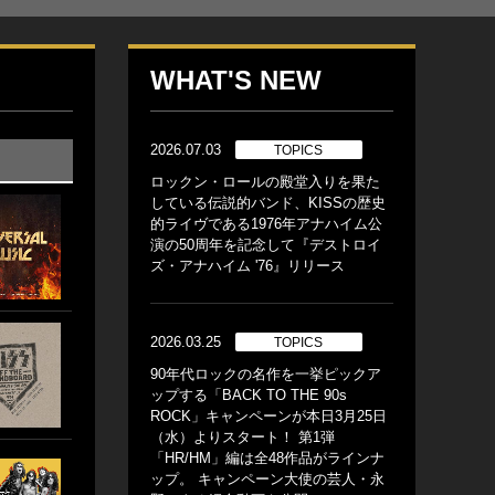
WHAT'S NEW
2026.07.03
TOPICS
ロックン・ロールの殿堂入りを果た
している伝説的バンド、KISSの歴史
的ライヴである1976年アナハイム公
演の50周年を記念して『デストロイ
ズ・アナハイム '76』リリース
2026.03.25
TOPICS
90年代ロックの名作を一挙ピックア
ップする「BACK TO THE 90s
ROCK」キャンペーンが本日3月25日
（水）よりスタート！ 第1弾
「HR/HM」編は全48作品がラインナ
ップ。 キャンペーン大使の芸人・永