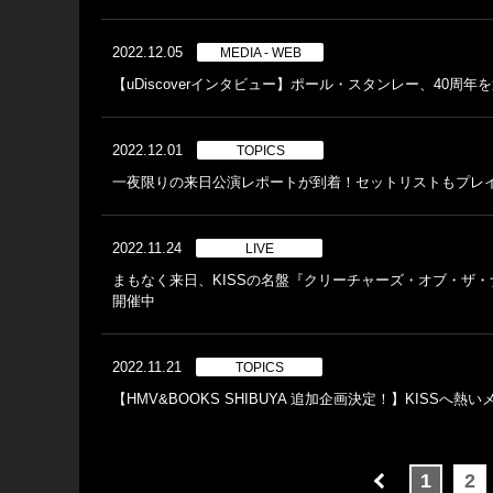
2022.12.05
MEDIA - WEB
【uDiscoverインタビュー】ポール・スタンレー、40周年を迎えたK
2022.12.01
TOPICS
一夜限りの来日公演レポートが到着！セットリストもプレ
2022.11.24
LIVE
まもなく来日、KISSの名盤『クリーチャーズ・オブ・ザ・
開催中
2022.11.21
TOPICS
【HMV&BOOKS SHIBUYA 追加企画決定！】KISSへ
1
2