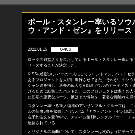
ポール・スタンレー率いるソウ
ウ・アンド・ゼン』をリリース
2021.01.15
TOPICS
ロックの殿堂入りを果たしているポール・スタンレー率いるソ
リースすることが決定した。
KISSの創設メンバーの一人にしてフロントマン、ベストセ
あるプロジェクトを大切に進行させてきた。それがこのソウル・ス
シャン達を擁し、過去の偉大なR＆B/ソウルのアーティス
けるために結集したバンドだ。このプロジェクトは多くの人
た初期の重要なルーツ。彼はその情熱を、著名な顔触れを揃
スタンレー率いる15人編成のアンサンブル・グループは、
ルの新曲5曲を収録したアルバム『ナウ・アンド・ゼン(原題: 
在予約注文を受付中で、アルバム第1弾シングル「ウー・チャイルド
配信されている。
オリジナルの新曲について、スタンレーは次のように語って