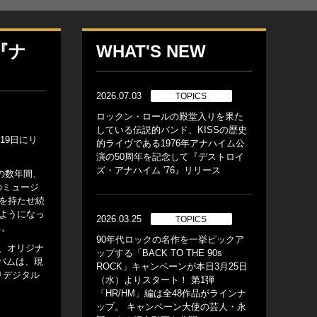
『ナ
WHAT'S NEW
2026.07.03
TOPICS
ロックン・ロールの殿堂入りを果た
している伝説的バンド、KISSの歴史
19日にリ
的ライヴである1976年アナハイム公
演の50周年を記念して『デストロイ
ズ・アナハイム '76』リリース
の数年間、
のミュージ
を持たせ続
ようになっ
2026.03.25
TOPICS
る。
90年代ロックの名作を一挙ピックア
、オリジナ
ップする「BACK TO THE 90s
ルバムは、現
ROCK」キャンペーンが本日3月25日
りデジタル
（水）よりスタート！ 第1弾
「HR/HM」編は全48作品がラインナ
ップ。 キャンペーン大使の芸人・永