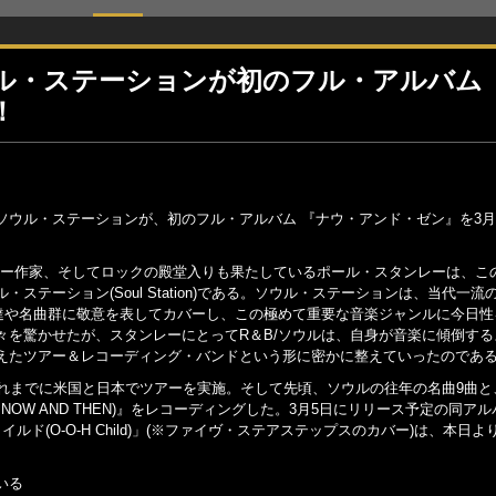
ル・ステーションが初のフル・アルバム
！
ウル・ステーションが、初のフル・アルバム 『ナウ・アンド・ゼン』を3月
ラー作家、そしてロックの殿堂入りも果たしているポール・スタンレーは、こ
テーション(Soul Station)である。ソウル・ステーションは、当代一流
ト達や名曲群に敬意を表してカバーし、この極めて重要な音楽ジャンルに今日性
々を驚かせたが、スタンレーにとってR＆B/ソウルは、自身が音楽に傾倒する
えたツアー＆レコーディング・バンドという形に密かに整えていったのであ
これまでに米国と日本でツアーを実施。そして先頃、ソウルの往年の名曲9曲と
NOW AND THEN)』をレコーディングした。3月5日にリリース予定の同ア
(O-O-H Child)」(※ファイヴ・ステアステップスのカバー)は、本日よ
いる