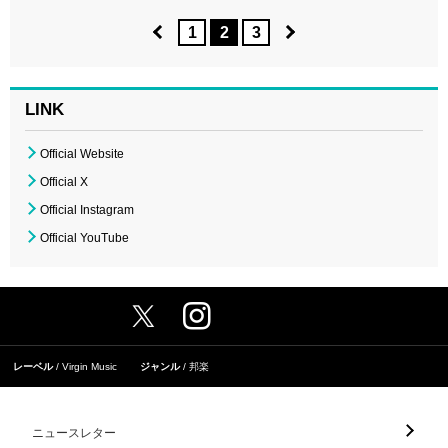
1
2
3
LINK
Official Website
Official X
Official Instagram
Official YouTube
レーベル
Virgin Music
ジャンル
邦楽
ニュースレター