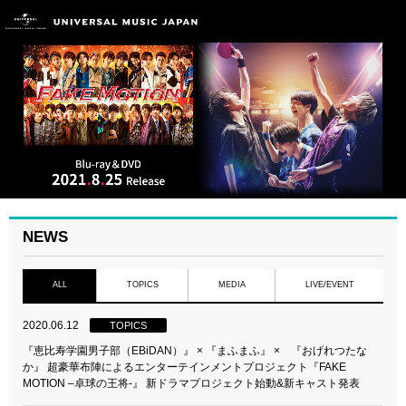
NEWS
ALL
TOPICS
MEDIA
LIVE/EVENT
2020.06.12
TOPICS
『恵比寿学園男子部（EBiDAN）』 × 『まふまふ』 × 『おげれつたな
か』 超豪華布陣によるエンターテインメントプロジェクト『FAKE
MOTION –卓球の王将-』 新ドラマプロジェクト始動&新キャスト発表