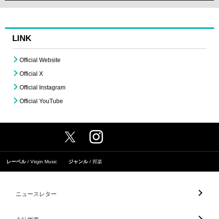
LINK
Official Website
Official X
Official Instagram
Official YouTube
レーベル
Virgin Music
ジャンル
邦楽
ニュースレター