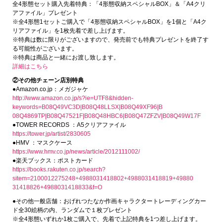
全4形態セット購入先着特典：「4形態収納スペシャルBOX」＆「A4クリ
アファイル」プレゼント
※全4形態1セットご購入で「4形態収納スペシャルBOX」を1個と「A4ク
リアファイル」を1枚先着で差し上げます。
※特典は数に限りがございますので、発売前でも特典プレゼントを終了す
る可能性がございます。
※特典は商品と一緒にお渡し致します。
詳細はこちら
②その他チェーン店別特典
●Amazon.co.jp：メガジャケ
http://www.amazon.co.jp/s?ie=UTF8&hidden-
keywords=B08Q49VC3D|B08Q48LLSX|B08Q49XF96|B
08Q4869TP|B08Q47521F|B08Q48HBC6|B08Q47ZFZV|B08Q49W17F
●TOWER RECORDS ：A5クリアファイル
https://tower.jp/artist/2830605
●HMV ：マスクケース
https://www.hmv.co.jp/news/article/2012111002/
●楽天ブックス：ポストカード
https://books.rakuten.co.jp/search?
sitem=2100012275248+4988031418802+4988031418819+49880
31418826+4988031418833&f=O
●その他一般店舗：おげれつたなか作画キャラクタートレーディングカー
ド全30絵柄の内、ランダムで１枚プレゼント
※全4形態いずれか1枚ご購入で、先着で上記特典を1つ差し上げます。