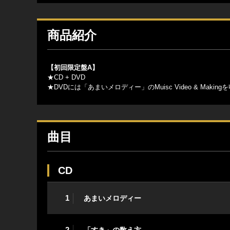
商品紹介
【初回限定盤A】
★CD + DVD
★DVDには「あまいメロディー」のMuisc Video & Making
曲目
CD
1
あまいメロディー
2
「すき」の数え方