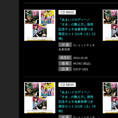
CD MAXI
『あまいメロディー／
「すき」の数え方』発売
記念チェキ会参加券つき
限定セット [11/8（土）12
時]
付 属
2ショットチェキ
会参加券
発売日
2014.10.29
価 格
¥4,562 (税込)
品 番
D2CP-1001
CD MAXI
『あまいメロディー／
「すき」の数え方』発売
記念チェキ会参加券つき
限定セット [11/8（土）18
時]
付 属
2ショットチェキ