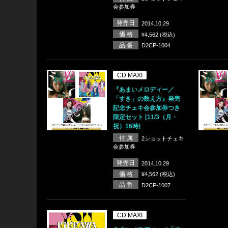
会参加券
発売日
2014.10.29
価 格
¥4,562 (税込)
品 番
D2CP-1004
CD MAXI
『あまいメロディー／
「すき」の数え方』発売
記念チェキ会参加券つき
限定セット [11/3（月・
祝）16時]
付 属
2ショットチェキ
会参加券
発売日
2014.10.29
価 格
¥4,562 (税込)
品 番
D2CP-1007
CD MAXI