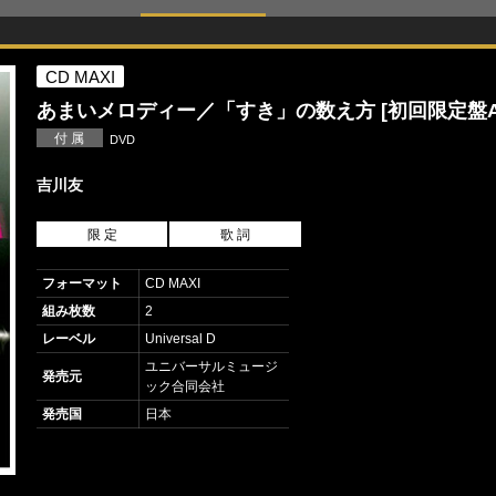
CD MAXI
あまいメロディー／「すき」の数え方 [初回限定盤A
付 属
DVD
吉川友
限 定
歌 詞
フォーマット
CD MAXI
組み枚数
2
レーベル
Universal D
ユニバーサルミュージ
発売元
ック合同会社
発売国
日本