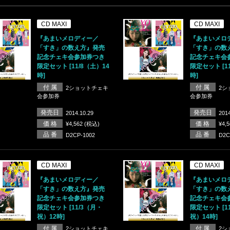
CD MAXI
CD MAXI
『あまいメロディー／
『あまいメロ
「すき」の数え方』発売
「すき」の数
記念チェキ会参加券つき
記念チェキ会
限定セット [11/8（土）14
限定セット [1
時]
時]
付 属
付 属
2ショットチェキ
2シ
会参加券
会参加券
発売日
発売日
2014.10.29
2014
価 格
価 格
¥4,562 (税込)
¥4,
品 番
品 番
D2CP-1002
D2C
CD MAXI
CD MAXI
『あまいメロディー／
『あまいメロ
「すき」の数え方』発売
「すき」の数
記念チェキ会参加券つき
記念チェキ会
限定セット [11/3（月・
限定セット [1
祝）12時]
祝）14時]
付 属
付 属
2ショットチェキ
2シ