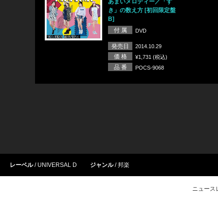
あまいメロディー／「す
き」の数え方 [初回限定盤
B]
付 属
DVD
発売日
2014.10.29
価 格
¥1,731 (税込)
品 番
POCS-9068
レーベル
UNIVERSAL D
ジャンル
邦楽
ニュース