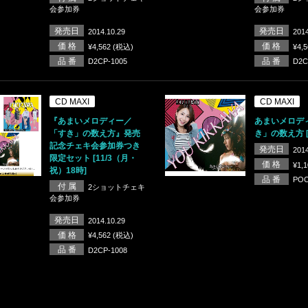
会参加券
会参加券
発売日
発売日
2014.10.29
2014
価 格
価 格
¥4,562 (税込)
¥4,
品 番
品 番
D2CP-1005
D2C
CD MAXI
CD MAXI
『あまいメロディー／
あまいメロデ
「すき」の数え方』発売
き」の数え方 
記念チェキ会参加券つき
発売日
2014
限定セット [11/3（月・
価 格
¥1,
祝）18時]
品 番
POC
付 属
2ショットチェキ
会参加券
発売日
2014.10.29
価 格
¥4,562 (税込)
品 番
D2CP-1008