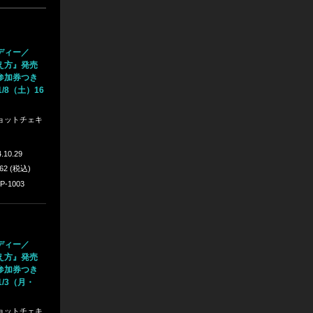
ディー／
え方』発売
参加券つき
1/8（土）16
ョットチェキ
.10.29
562 (税込)
P-1003
ディー／
え方』発売
参加券つき
1/3（月・
ョットチェキ