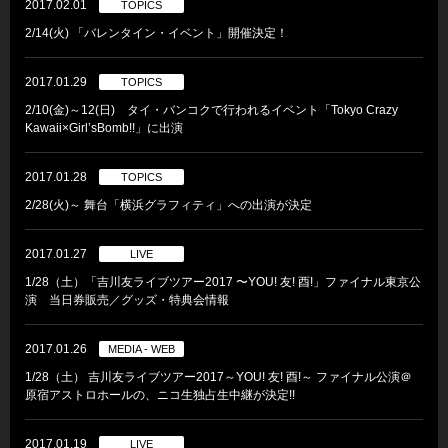
2017.02.01
TOPICS
2/14(火) 「バレンタイン・イベント」開催決定！
2017.01.29
TOPICS
2/10(金)～12(日) タイ・バンコクで行われるイベント「Tokyo Crazy
Kawaii×Girl’sBomb!!」に出演
2017.01.28
TOPICS
2/28(火)～ 舞台「横浜グラフィティ」への出演が決定
2017.01.27
LIVE
1/28（土）「吉川友ライブツアー2017 〜YOU! 友! 酉!」ファイナル東京公
演 当日券販売／グッズ・特典会情報
2017.01.26
MEDIA - WEB
1/28（土） 吉川友ライブツアー2017～YOU! 友! 酉!～ ファイナル公演＠
原宿アストロホールの、ニコ生独占生中継が決定!!
2017.01.19
LIVE