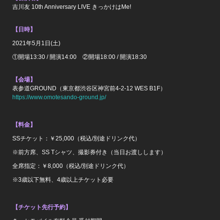
吉川友 10th Anniversary LIVE きっかけはMe!
【日時】
2021年5月1日(土)
①開場13:30 / 開演14:00 ②開場18:00 / 開演18:30
【会場】
表参道GROUND（東京都渋谷区神宮前4-2-12 WES B1F）
https://www.omotesando-ground.jp/
【料金】
SSチケット：￥25,000（税込/別途ドリンク代）
※前方席、SS Tシャツ、撮影券付き（当日お渡しします）
全席指定：￥8,000（税込/別途ドリンク代）
※3歳以下無料、4歳以上チケット必要
【チケット先行予約】