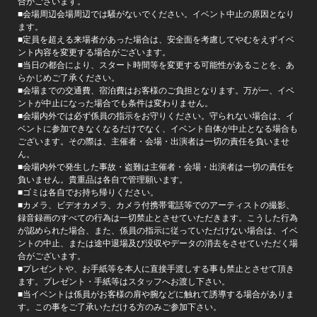
合がございます。
■会場周辺会場周辺では騒がないでください。イベント中止の原因となり
ます。
■定員を超える来場者があった場合は、安全面を考慮してやむをえずイベ
ント内容を変更する場合がございます。
■当日の都合により、スタート時間等を変更する可能性があることを、あ
らかじめご了承ください。
■会場までの交通費、宿泊費はお客様のご負担となります。万が一、イベ
ントが中止になった場合でも条件は変わりません。
■会場内外では必ず係員の指示をお守りください。守られない場合は、イ
ベントに参加できなくなるだけでなく、イベント自体が中止となる場合も
ございます。その際は、主催者・会場・出演者は一切の責任を負いませ
ん。
■会場内外で発生した事故・盗難は主催者・会場・出演者は一切の責任を
負いません。貴重品は各自で管理願います。
■ゴミは各自でお持ち帰りください。
■カメラ、ビデオカメラ、カメラ付携帯電話等でのアーティストの撮影、
録音録画のすべての行為は一切禁止とさせていただきます。こうした行為
が認められた場合、また、係員の指示に従っていただけない場合は、イベ
ントの中止、または途中退場及び没収やデータの消去をさせていただく場
合がございます。
■プレゼントや、お手紙等を本人に直接手渡しする事も禁止とさせて頂き
ます。プレゼント・手紙等はスタッフへお渡し下さい。
■当イベントは係員がお客様の肩や腕などに触れて誘導する場合がありま
す。この事をご了承いただける方のみご参加下さい。