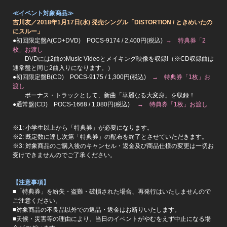
≪イベント対象商品≫
吉川友／2018年1月17日(水) 発売シングル
「DISTORTION / ときめいたの
にスルー」
●初回限定盤A(CD+DVD) POCS-9174 / 2,400円(税込)
→ 特典券「2
枚」お渡し
DVDには2曲のMusic Videoとメイキング映像を収録!（※CD収録曲は
通常盤と同じ2曲入りになります。）
●初回限定盤B(CD) POCS-9175 / 1,300円(税込)
→ 特典券「1枚」お
渡し
ボーナス・トラックとして、新曲「華麗なる大変身」を収録！
●通常盤(CD) POCS-1668 / 1,080円(税込)
→ 特典券「1枚」お渡し
※1: 小学生以上から「特典券」が必要になります。
※2: 既定数に達し次第「特典券」の配布を終了とさせていただきます。
※3: 対象商品のご購入後のキャンセル・返金及び商品仕様の変更は一切お
受けできませんのでご了承ください。
【注意事項】
■「特典券」を紛失・盗難・破損された場合、再発行はいたしませんので
ご注意ください。
■対象商品の不良品以外での返品・返金はお断りいたします。
■天候・災害等の理由により、当日のイベントがやむをえず中止になる場