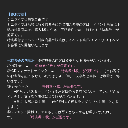
【参加方法】
ミニライブは観覧自由です。
ミニライブ終演後に行う特典会にご参加ご希望の方は、イベント当日に下
記の対象商品をご購入1枚に付き、下記条件で差し上げます「特典券」が
必要です。
特典券付きイベント対象商品の販売は、イベント当日の12:00よりイベン
ト会場にて開始いたします。
≪特典会の内容≫
※特典会の内容は変更となる場合がございます。
① 握手会 →
「特典券×1枚」が必要です。
② CDジャケットサイン会 →
「特典券×1枚」が必要です。
（※お客様
のお名前を記入させていただきます。但し、文字数と書体には制限がござ
います。）
③ ジャンケン →
「特典券×2枚」が必要です。
●勝ち： ポスターサイン（※お客様のお名前を記入させていただきま
す。但し、文字数と書体には制限がございます。）
●負け: 特製名刺お渡し (全5種中の1種をランダムでのお渡しとなり
ます。)
④ 2ショット撮影（チェキもしくは写メどちらかをお選びいただけま
す。） →
「特典券×3枚」が必要です。