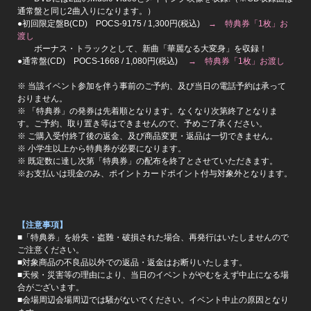
通常盤と同じ2曲入りになります。）
●初回限定盤B(CD) POCS-9175 / 1,300円(税込)
→ 特典券「1枚」お
渡し
ボーナス・トラックとして、新曲「華麗なる大変身」を収録！
●通常盤(CD) POCS-1668 / 1,080円(税込)
→ 特典券「1枚」お渡し
※ 当該イベント参加を伴う事前のご予約、及び当日の電話予約は承って
おりません。
※ 「特典券」の発券は先着順となります。なくなり次第終了となりま
す。ご予約、取り置き等はできませんので、予めご了承ください。
※ ご購入受付終了後の返金、及び商品変更・返品は一切できません。
※ 小学生以上から特典券が必要になります。
※ 既定数に達し次第「特典券」の配布を終了とさせていただきます。
※お支払いは現金のみ、ポイントカードポイント付与対象外となります。
【注意事項】
■「特典券」を紛失・盗難・破損された場合、再発行はいたしませんので
ご注意ください。
■対象商品の不良品以外での返品・返金はお断りいたします。
■天候・災害等の理由により、当日のイベントがやむをえず中止になる場
合がございます。
■会場周辺会場周辺では騒がないでください。イベント中止の原因となり