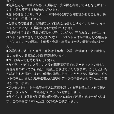
ます。
■定員を超える来場者があった場合は、安全面を考慮してやむをえずイベ
ント内容を変更する場合がございます。
■当日の都合により、スタート時間等を変更する可能性があることを、あ
らかじめご了承ください。
■会場までの交通費、宿泊費はお客様のご負担となります。万が一、イベ
ントが中止になった場合でも条件は変わりません。
■会場内外では必ず係員の指示をお守りください。守られない場合は、イ
ベントに参加できなくなるだけでなく、イベント自体が中止となる場合も
ございます。その際は、主催者・会場・出演者は一切の責任を負いませ
ん。
■会場内外で発生した事故・盗難は主催者・会場・出演者は一切の責任を
負いません。貴重品は各自で管理願います。
■ゴミは各自でお持ち帰りください。
■カメラ、ビデオカメラ、カメラ付携帯電話等でのアーティストの撮影、
録音録画のすべての行為は一切禁止とさせていただきます。こうした行為
が認められた場合、また、係員の指示に従っていただけない場合は、イベ
ントの中止、または途中退場及び没収やデータの消去をさせていただく場
合がございます。
■プレゼントや、お手紙等を本人に直接手渡しする事も禁止とさせて頂き
ます。プレゼント・手紙等はスタッフへお渡し下さい。
■当イベントは係員がお客様の肩や腕などに触れて誘導する場合がありま
す。この事をご了承いただける方のみご参加下さい。