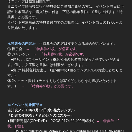
ミニライブは観覧自由です。
ミニライブ終演後に行う特典会にご参加ご希望の方は、イベント当日に下
記の対象商品をご購入1枚に付き、下記の配布条件にて差し上げます「特
典券」が必要です。
イベント対象商品の特典券付与でのご販売は、イベント当日の19:00～よ
り開始いたします。
≪特典会の内容≫
※特典会の内容は変更となる場合がございます。
① 握手会
→ 「特典券×1枚」が必要です。
② ジャンケン
→ 「特典券×2枚」が必要です。
●勝ち： ポスターサイン（※お客様のお名前を記入させていただきま
す。但し、文字数と書体には制限がございます。）
●負け: 特製名刺お渡し (全5種中の1種をランダムでのお渡しとなりま
す。)
③ 2ショット撮影（チェキもしくは写メどちらかをお選びいただけま
す。）
→ 「特典券×3枚」が必要です。
≪イベント対象商品≫
吉川友／2018年1月17日(水) 発売シングル
「DISTORTION / ときめいたのにスルー」
●初回限定盤A(CD+DVD) POCS-9174 / 2,400円(税込)
→ 特典券「2
枚」お渡し
DVDには2曲のMusic Videoとメイキング映像を収録!（※CD収録曲は