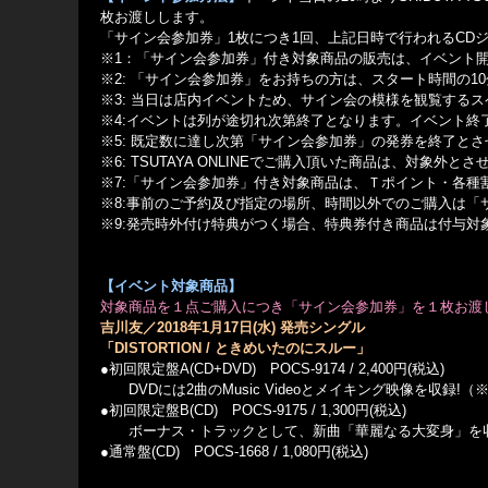
枚お渡しします。
「サイン会参加券」1枚につき1回、上記日時で行われるCD
※1：「サイン会参加券」付き対象商品の販売は、イベント開
※2: 「サイン会参加券」をお持ちの方は、スタート時間の1
※3: 当日は店内イベントため、サイン会の模様を観覧する
※4:イベントは列が途切れ次第終了となります。イベント
※5: 既定数に達し次第「サイン会参加券」の発券を終了と
※6: TSUTAYA ONLINEでご購入頂いた商品は、対象外と
※7:「サイン会参加券」付き対象商品は、Ｔポイント・各種
※8:事前のご予約及び指定の場所、時間以外でのご購入は「
※9:発売時外付け特典がつく場合、特典券付き商品は付与対
【イベント対象商品】
対象商品を１点ご購入につき「サイン会参加券」を１枚お渡
吉川友／2018年1月17日(水) 発売シングル
「DISTORTION / ときめいたのにスルー」
●初回限定盤A(CD+DVD) POCS-9174 / 2,400円(税込)
DVDには2曲のMusic Videoとメイキング映像を収録!
●初回限定盤B(CD) POCS-9175 / 1,300円(税込)
ボーナス・トラックとして、新曲「華麗なる大変身」を
●通常盤(CD) POCS-1668 / 1,080円(税込)