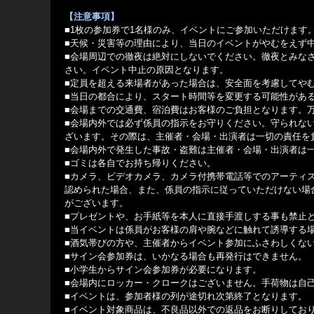
【注意事項】
■1枚の参加券で1名様のみ、イベントにご参加いただけます
■天候・災害等の理由により、当日のイベントがやむをえず
■会場周辺での徹夜は絶対にしないでください。徹夜とみな
さい。イベント中止の原因となります。
■定員を超える来場者があった場合は、安全面を考慮してや
■当日の都合により、スタート時間等を変更する可能性があ
■会場までの交通費、宿泊費はお客様のご負担となります。
■会場内外では必ず係員の指示をお守りください。守られな
ざいます。その際は、主催者・会場・出演者は一切の責任を
■会場内外で発生した事故・盗難は主催者・会場・出演者は
■ゴミは各自でお持ち帰りください。
■カメラ、ビデオカメラ、カメラ付携帯電話等でのアーティ
認められた場合、また、係員の指示に従っていただけない場
がございます。
■プレゼントや、お手紙等を本人に直接手渡しする事も禁止
■当イベントは係員がお客様の肩や腕などに触れて誘導する
■酒気帯びの方や、主催者からイベント参加にふさわしくな
■サイン会参加券は、いかなる場合も再発行はできません。
■小学生からサイン会参加券が必要になります。
■会場内にロッカー・クロークはございません。手荷物は自
■イベントは、参加者様の列が途切れ次第終了となります。
■イベント対象商品は、不良品以外での返品をお断りしてお