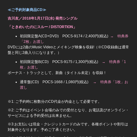
≪ご予約対象商品CD≫
吉川友／2018年1月17日(水) 発売シングル
「ときめいたのにスルー / DISTORTION」
初回限定盤A(CD+DVD) POCS-9174 / 2,400円(税込)
→ 特典券
「2枚」お渡し
DVDには2曲のMusic Videoとメイキング映像を収録!（※CD収録曲は通常
盤と同じ2曲入りになります。）
初回限定盤B(CD) POCS-9175 / 1,300円(税込)
→ 特典券「1
枚」お渡し
ボーナス・トラックとして、新曲（タイトル未定）を収録！
通常盤(CD) POCS-1668 / 1,080円(税込)
→ 特典券「1枚」お
渡し
※1: ご予約時に枚数分のCD代金が内金として必要です。
※2: ご予約はイベント会場のみでの受付となり、お電話及びオンライン・
サービスによる予約受付は出来ません。
※3:お支払いは現金・クレジットカードのみです。各種ポイントや割引は
対象外となります。予めご了承ください。