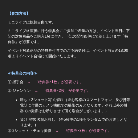
【参加方法】
ミニライブは観覧自由です。
ミニライブ終演後に行う特典会にご参加ご希望の方は、イベント当日に下
記の対象商品をご購入1枚に付き、下記の配布条件にて差し上げます「特
典券」が必要です。
イベント対象商品の特典券付与でのご予約受付は、イベント当日の18:00
頃よりイベント会場にて開始いたします。
≪特典会の内容≫
① 握手会
→ 「特典券×1枚」が必要です。
② ジャンケン
→ 「特典券×2枚」が必要です。
勝ち：2ショット写メ撮影 （※お客様のスマートフォン、及び携帯
電話に付属のカメラ機能での撮影のみとなります。それ以外の機
器での撮影はお断りさせて頂く場合がございます。）
負け: 特製名刺お渡し (全5種中の1種をランダムでのお渡しとな
ります。)
③ 2ショット・チェキ撮影
→ 「特典券×3枚」が必要です。