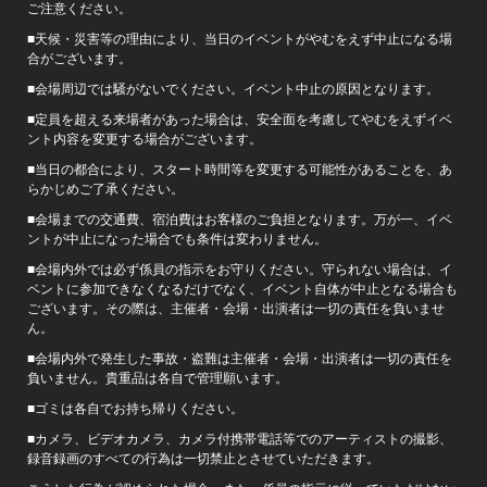
ご注意ください。
■天候・災害等の理由により、当日のイベントがやむをえず中止になる場
合がございます。
■会場周辺では騒がないでください。イベント中止の原因となります。
■定員を超える来場者があった場合は、安全面を考慮してやむをえずイベ
ント内容を変更する場合がございます。
■当日の都合により、スタート時間等を変更する可能性があることを、あ
らかじめご了承ください。
■会場までの交通費、宿泊費はお客様のご負担となります。万が一、イベ
ントが中止になった場合でも条件は変わりません。
■会場内外では必ず係員の指示をお守りください。守られない場合は、イ
ベントに参加できなくなるだけでなく、イベント自体が中止となる場合も
ございます。その際は、主催者・会場・出演者は一切の責任を負いませ
ん。
■会場内外で発生した事故・盗難は主催者・会場・出演者は一切の責任を
負いません。貴重品は各自で管理願います。
■ゴミは各自でお持ち帰りください。
■カメラ、ビデオカメラ、カメラ付携帯電話等でのアーティストの撮影、
録音録画のすべての行為は一切禁止とさせていただきます。