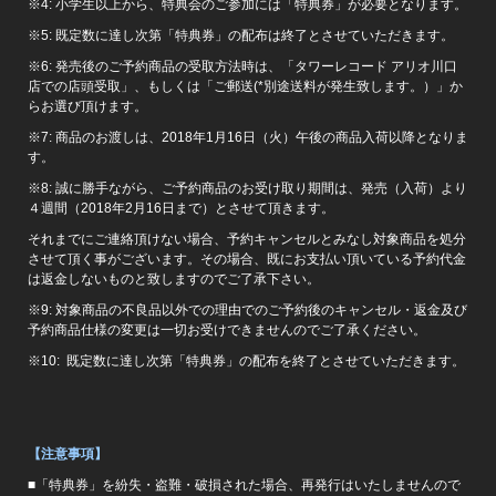
※4: 小学生以上から、特典会のご参加には「特典券」が必要となります。
※5: 既定数に達し次第「特典券」の配布は終了とさせていただきます。
※6: 発売後のご予約商品の受取方法時は、「タワーレコード アリオ川口
店での店頭受取」、もしくは「ご郵送(*別途送料が発生致します。）」か
らお選び頂けます。
※7: 商品のお渡しは、2018年1月16日（火）午後の商品入荷以降となりま
す。
※8: 誠に勝手ながら、ご予約商品のお受け取り期間は、発売（入荷）より
４週間（2018年2月16日まで）とさせて頂きます。
それまでにご連絡頂けない場合、予約キャンセルとみなし対象商品を処分
させて頂く事がございます。その場合、既にお支払い頂いている予約代金
は返金しないものと致しますのでご了承下さい。
※9: 対象商品の不良品以外での理由でのご予約後のキャンセル・返金及び
予約商品仕様の変更は一切お受けできませんのでご了承ください。
※10: 既定数に達し次第「特典券」の配布を終了とさせていただきます。
【注意事項】
■「特典券」を紛失・盗難・破損された場合、再発行はいたしませんので