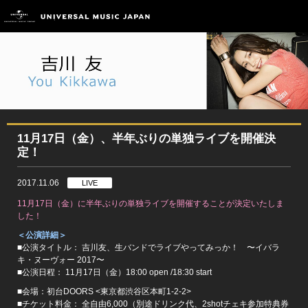
11月17日（金）、半年ぶりの単独ライブを開催決
定！
2017.11.06
LIVE
11月17日（金）に半年ぶりの単独ライブを開催することが決定いたしま
した！
＜公演詳細＞
■公演タイトル： 吉川友、生バンドでライブやってみっか！ 〜イバラ
キ・ヌーヴォー 2017〜
■公演日程： 11月17日（金）18:00 open /18:30 start
■会場：初台DOORS <東京都渋谷区本町1-2-2>
■チケット料金： 全自由6,000（別途ドリンク代、2shotチェキ参加特典券