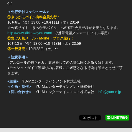
付）
＜先行受付スケジュール＞
①きっかモバイル有料会員先行：
10月6日（金）13:00〜10月11日（水）23:59
※公式サイト「きっかモバイル」への有料会員登録が必要となります。
http://www.kikkawayou.com/
(*携帯電話／スマートフォン専用)
②負けん気メール・M-line・ブログ先行：
10月13日（金）13:00〜10月18日（水）23:59
③一般発売：
10月28日（土）〜
＜注意事項＞
○アルコールの持ち込み、飲酒をしての入場は固くお断り致します。
○モッシュ・ダイブ等周りのお客様にご迷惑となる行為は禁止とさせて頂
きます。
<主催>
YU-Mエンターテインメント株式会社
＜企画・制作＞
YU-Mエンターテインメント株式会社
＜問い合わせ＞
YU-Mエンターテインメント株式会社
info@yum-e.jp