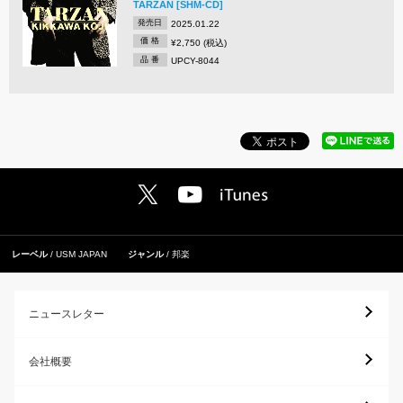
TARZAN [SHM-CD]
発売日
2025.01.22
価 格
¥2,750 (税込)
品 番
UPCY-8044
レーベル
USM JAPAN
ジャンル
邦楽
ニュースレター
会社概要