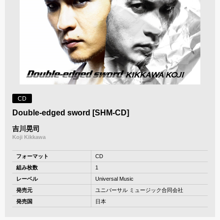
CD
Double-edged sword [SHM-CD]
吉川晃司
Koji Kikkawa
フォーマット
CD
組み枚数
1
レーベル
Universal Music
発売元
ユニバーサル ミュージック合同会社
発売国
日本