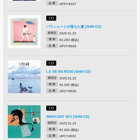
品 番
UPXY-6107
CD
パラシュートが落ちた夏 [SHM-CD]
発売日
2025.01.22
価 格
¥2,200 (税込)
品 番
UPCY-8029
CD
LA VIE EN ROSE [SHM-CD]
発売日
2025.01.22
価 格
¥2,200 (税込)
品 番
UPCY-8030
CD
INNOCENT SKY [SHM-CD]
発売日
2025.01.22
価 格
¥2,200 (税込)
品 番
UPCY-8031