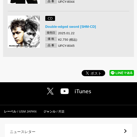
品 番
UPCY-8044
CD
Double-edged sword [SHM-CD]
発売日
2025.01.22
価 格
¥2,750 (税込)
品 番
UPCY-8045
レーベル
USM JAPAN
ジャンル
邦楽
ニュースレター