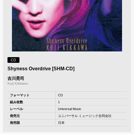
CD
Shyness Overdrive [SHM-CD]
吉川晃司
Koji Kikkawa
フォーマット
CD
組み枚数
1
レーベル
Universal Music
発売元
ユニバーサル ミュージック合同会社
発売国
日本