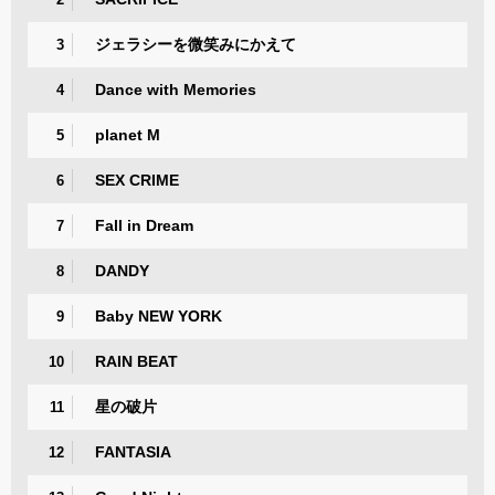
ジェラシーを微笑みにかえて
3
Dance with Memories
4
planet M
5
SEX CRIME
6
Fall in Dream
7
DANDY
8
Baby NEW YORK
9
RAIN BEAT
10
星の破片
11
FANTASIA
12