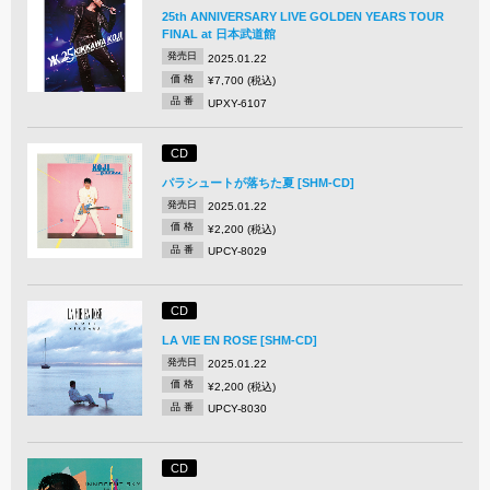
25th ANNIVERSARY LIVE GOLDEN YEARS TOUR
FINAL at 日本武道館
発売日
2025.01.22
価 格
¥7,700 (税込)
品 番
UPXY-6107
CD
パラシュートが落ちた夏 [SHM-CD]
発売日
2025.01.22
価 格
¥2,200 (税込)
品 番
UPCY-8029
CD
LA VIE EN ROSE [SHM-CD]
発売日
2025.01.22
価 格
¥2,200 (税込)
品 番
UPCY-8030
CD