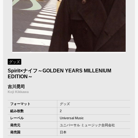
グッズ
Spirit×ナイフ～GOLDEN YEARS MILLENIUM
EDITION～
吉川晃司
Koji Kikkawa
フォーマット
グッズ
組み枚数
2
レーベル
Universal Music
発売元
ユニバーサル ミュージック合同会社
発売国
日本