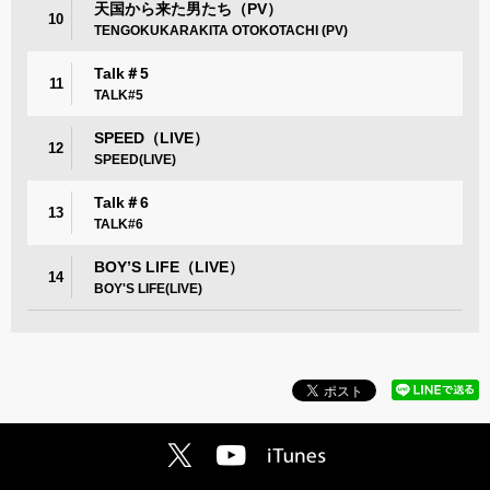
天国から来た男たち（PV）
10
TENGOKUKARAKITA OTOKOTACHI (PV)
Talk＃5
11
TALK#5
SPEED（LIVE）
12
SPEED(LIVE)
Talk＃6
13
TALK#6
BOY’S LIFE（LIVE）
14
BOY'S LIFE(LIVE)