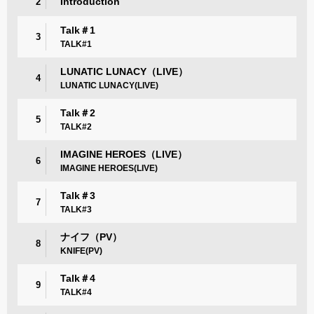
Introduction
2
Talk＃1
3
TALK#1
LUNATIC LUNACY（LIVE）
4
LUNATIC LUNACY(LIVE)
Talk＃2
5
TALK#2
IMAGINE HEROES（LIVE）
6
IMAGINE HEROES(LIVE)
Talk＃3
7
TALK#3
ナイフ（PV）
8
KNIFE(PV)
Talk＃4
9
TALK#4