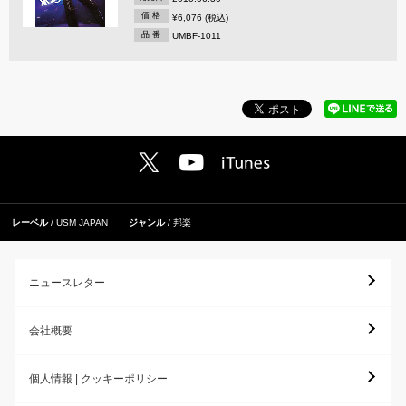
価 格
¥6,076 (税込)
品 番
UMBF-1011
レーベル
USM JAPAN
ジャンル
邦楽
ニュースレター
会社概要
個人情報 | クッキーポリシー