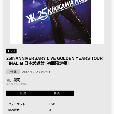
DVD
25th ANNIVERSARY LIVE GOLDEN YEARS TOUR
FINAL at 日本武道館 [初回限定盤]
付 属
USBメモリ|ブックレット
吉川晃司
KOJI KIKKAWA
限 定
特 典
フォーマット
DVD
組み枚数
3