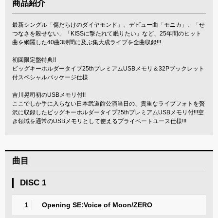
商品紹介
最新シングル「傷だらけのダイヤモンド」、デビュー曲「モニカ」、「せ
つなさを殺せない」「KISSに撃たれて眠りたい」など、25年間のヒット
曲を網羅した40曲3時間に及ぶ集大成ライブを全曲収録!!!
初回限定盤特典!!
ビッグキーホルダータイプ25thプレミアムUSBメモリ＆32Pブックレット
付スペシャルパッケージ仕様
吉川晃司初のUSBメモリ付!!
ここでしか手に入らない日本武道館公演当日の、貴重なライブフォトを贅
沢に収録したビッグキーホルダータイプ25thプレミアムUSBメモリ付!!!空
き領域を通常のUSBメモリとして使えるプライベートユース仕様!!!
曲目
DISC 1
Opening SE:Voice of Moon/ZERO
1